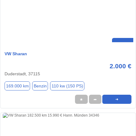
VW Sharan
2.000 €
Duderstadt, 37115
169.000 km
Benzin
110 kw (150 PS)
★
➦
➜