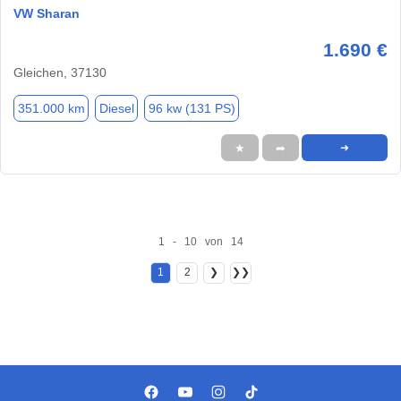
VW Sharan
1.690 €
Gleichen, 37130
351.000 km
Diesel
96 kw (131 PS)
★
➦
➜
1 - 10 von 14
1
2
❯
❯❯