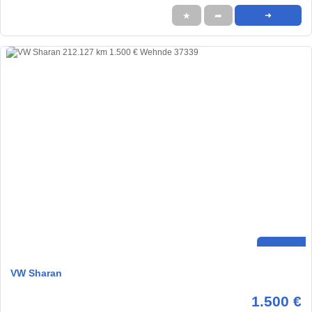
★
➦
➜
VW Sharan
1.500 €