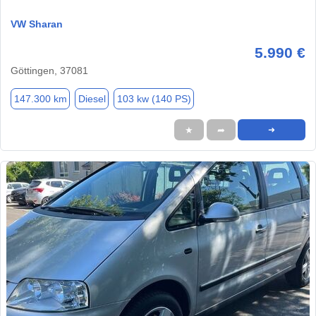
VW Sharan
5.990 €
Göttingen, 37081
147.300 km
Diesel
103 kw (140 PS)
★
➦
➜