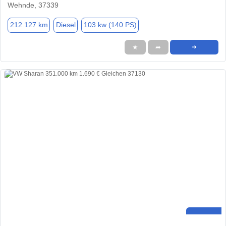
Wehnde, 37339
212.127 km
Diesel
103 kw (140 PS)
★
➦
➜