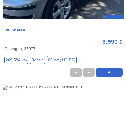
VW Sharan
3.990 €
Göttingen, 37077
209.584 km
Benzin
85 kw (116 PS)
★
➦
➜