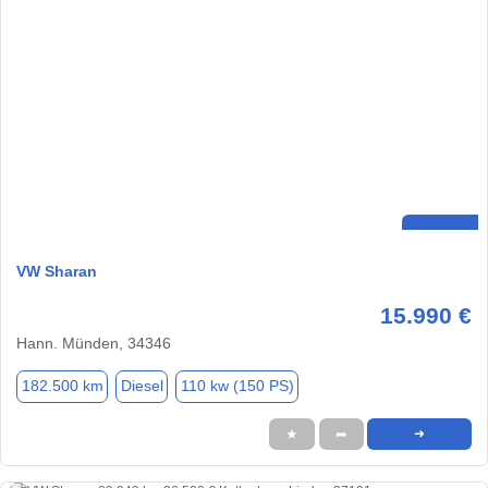
VW Sharan
15.990 €
Hann. Münden, 34346
182.500 km
Diesel
110 kw (150 PS)
★
➦
➜