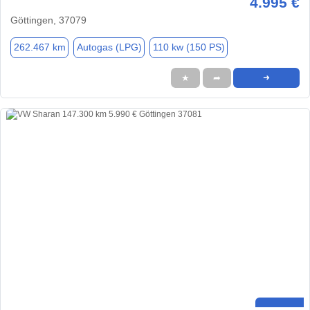
4.995 €
Göttingen, 37079
262.467 km
Autogas (LPG)
110 kw (150 PS)
★
➦
➜