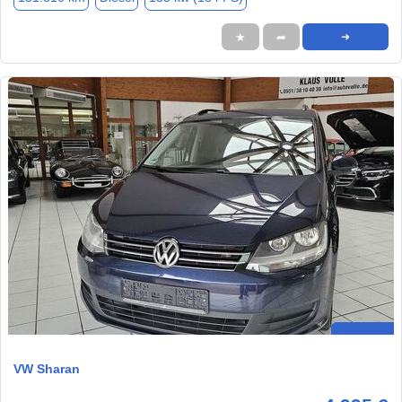
★
➦
➜
VW Sharan