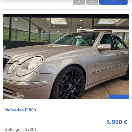
★
➦
➜
Mercedes E 500
5.950 €
Göttingen, 37081