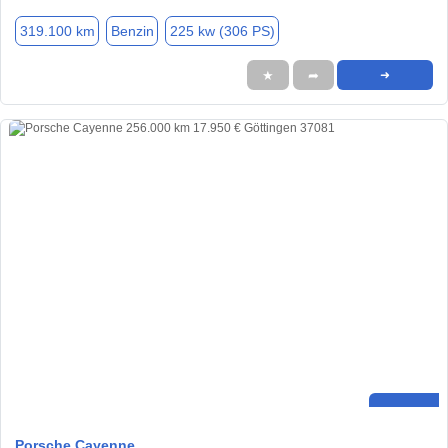
319.100 km
Benzin
225 kw (306 PS)
★
➦
➜
Porsche Cayenne