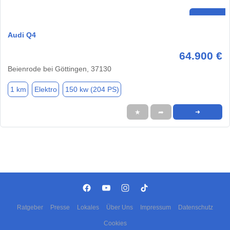
Audi Q4
64.900 €
Beienrode bei Göttingen, 37130
1 km
Elektro
150 kw (204 PS)
★
➦
➜
Ratgeber
Presse
Lokales
Über Uns
Impressum
Datenschutz
Cookies