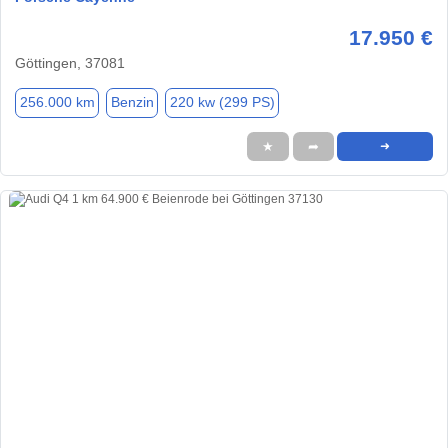
17.950 €
Göttingen, 37081
256.000 km
Benzin
220 kw (299 PS)
★
➦
➜