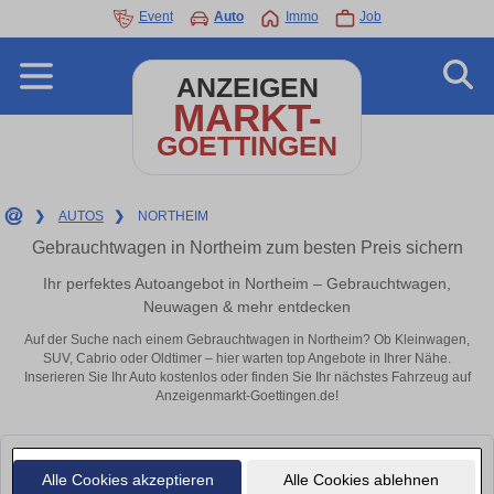
Event
Auto
Immo
Job
ANZEIGEN
MARKT-
GOETTINGEN
❯
AUTOS
❯
NORTHEIM
Gebrauchtwagen in Northeim zum besten Preis sichern
Ihr perfektes Autoangebot in Northeim – Gebrauchtwagen,
Neuwagen & mehr entdecken
Auf der Suche nach einem Gebrauchtwagen in Northeim? Ob Kleinwagen,
SUV, Cabrio oder Oldtimer – hier warten top Angebote in Ihrer Nähe.
Inserieren Sie Ihr Auto kostenlos oder finden Sie Ihr nächstes Fahrzeug auf
Anzeigenmarkt-Goettingen.de!
Leider konnten wir derzeit keine passenden Autos finden. Schauen Sie
Alle Cookies akzeptieren
Alle Cookies ablehnen
bald wieder vorbei!