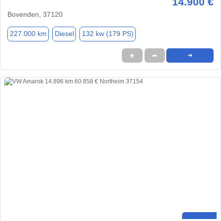
14.900 €
Bovenden, 37120
227.000 km
Diesel
132 kw (179 PS)
★
➦
➜