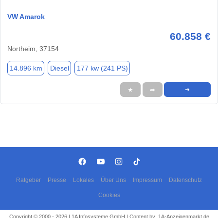
VW Amarok
60.858 €
Northeim, 37154
14.896 km
Diesel
177 kw (241 PS)
★
➦
➜
Ratgeber
Presse
Lokales
Über Uns
Impressum
Datenschutz
Cookies
Copyright © 2000 - 2026 | 1A Infosysteme GmbH | Content by: 1A-Anzeigenmarkt.de