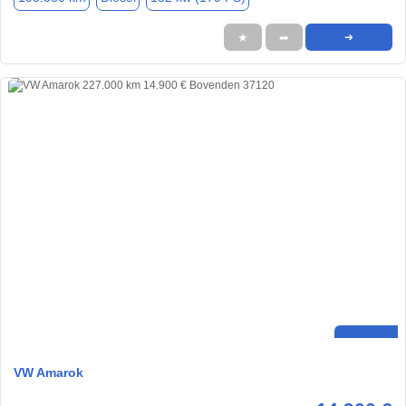
★
➦
➜
VW Amarok