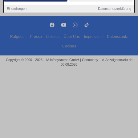
Einstellungen
Datenschutzerklärung
Ratgeber
Presse
Lokales
Über Uns
Impressum
Datenschutz
Cookies
Copyright © 2000 - 2026 | 1A Infosysteme GmbH | Content by: 1A-Anzeigenmarkt.de
08.08.2026