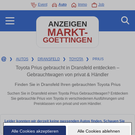
Event
Auto
Immo
Job
ANZEIGEN
MARKT-
GOETTINGEN
❯
AUTOS
❯
DRANSFELD
❯
TOYOTA
❯
PRIUS
Toyota Prius gebraucht in Dransfeld entdecken –
Gebrauchtwagen von privat & Händler
Finden Sie in Dransfeld Ihren gebrauchten Toyota Prius
Suchen Sie in Dransfeld einen Toyota Prius Gebrauchtwagen? Entdecken
Sie gebrauchte Prius von Toyota in verschiedenen Ausführungen und
Preisklassen von privat und vom Händler.
Leider konnten wir derzeit keine passenden Autos finden. Schauen Sie
bald wieder vorbei!
Alle Cookies akzeptieren
Alle Cookies ablehnen