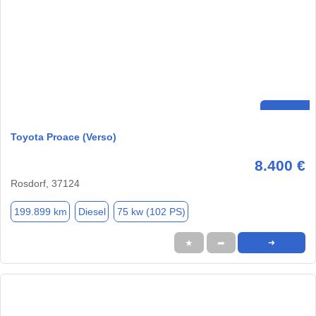
Toyota Proace (Verso)
8.400 €
Rosdorf, 37124
199.899 km
Diesel
75 kw (102 PS)
★
➦
➜