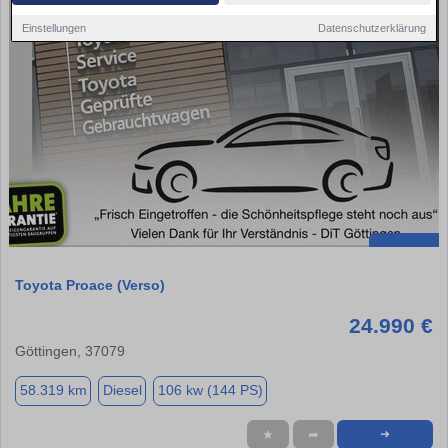
Einstellungen
Datenschutzerklärung
Toyota Proace (Verso)
24.990 €
Göttingen, 37079
58.319 km
Diesel
106 kw (144 PS)
★
➦
➜