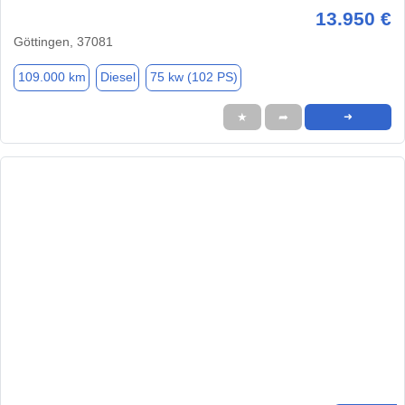
13.950 €
Göttingen, 37081
109.000 km
Diesel
75 kw (102 PS)
★
➦
➜