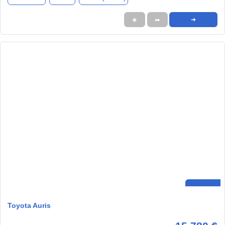
★
➦
➜
Toyota Auris