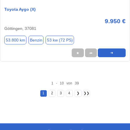
Toyota Aygo (X)
9.950 €
Göttingen, 37081
53.800 km
Benzin
53 kw (72 PS)
★
➦
➜
1 - 10 von 39
1
2
3
4
❯
❯❯