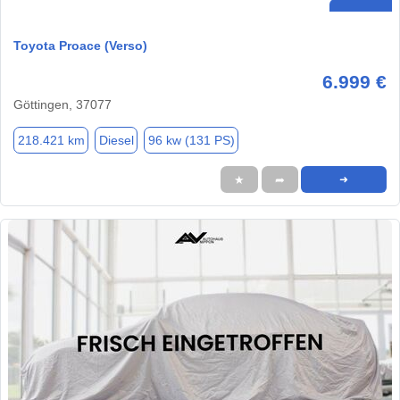
Toyota Proace (Verso)
6.999 €
Göttingen, 37077
218.421 km
Diesel
96 kw (131 PS)
★
➦
➜