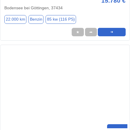
15.780 €
Bodensee bei Göttingen, 37434
22.000 km
Benzin
85 kw (116 PS)
★
➦
➜