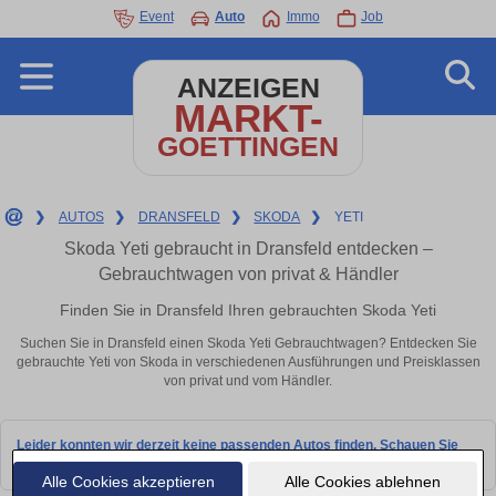
Event
Auto
Immo
Job
ANZEIGEN
MARKT-
GOETTINGEN
❯
AUTOS
❯
DRANSFELD
❯
SKODA
❯
YETI
Skoda Yeti gebraucht in Dransfeld entdecken –
Gebrauchtwagen von privat & Händler
Finden Sie in Dransfeld Ihren gebrauchten Skoda Yeti
Suchen Sie in Dransfeld einen Skoda Yeti Gebrauchtwagen? Entdecken Sie
gebrauchte Yeti von Skoda in verschiedenen Ausführungen und Preisklassen
von privat und vom Händler.
Leider konnten wir derzeit keine passenden Autos finden. Schauen Sie
bald wieder vorbei!
Alle Cookies akzeptieren
Alle Cookies ablehnen