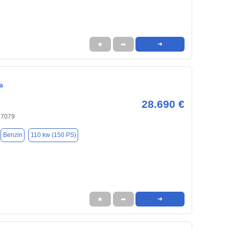
★
➦
➜
a
28.690 €
37079
Benzin
110 kw (150 PS)
★
➦
➜