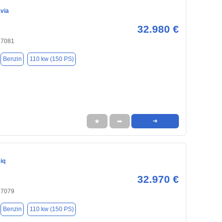
via
32.980 €
37081
Benzin
110 kw (150 PS)
★
➦
➜
iq
32.970 €
37079
Benzin
110 kw (150 PS)