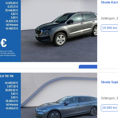
Skoda Kar
Göttingen, 
19.990 km
Skoda Sup
Göttingen, 
28.980 km