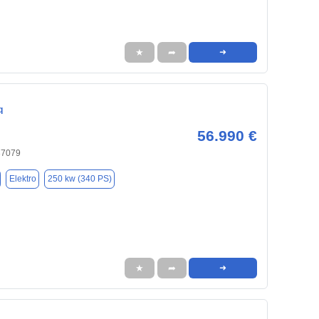
★
➦
➜
q
56.990 €
37079
Elektro
250 kw (340 PS)
★
➦
➜