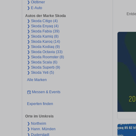
❯ Oldtimer
❯ E-Auto
Entde
Autos der Marke Skoda
❯ Skoda Citigo (4)
❯ Skoda Enyaq (4)
❯ Skoda Fabia (39)
❯ Skoda Kamiq (8)
❯ Skoda Karoq (14)
❯ Skoda Kodiaq (9)
❯ Skoda Octavia (33)
❯ Skoda Roomster (8)
❯ Skoda Scala (6)
❯ Skoda Superb (9)
❯ Skoda Yeti (5)
Alle Marken
Messen & Events
Experten finden
Orte im Umkreis
❯ Northeim
❯ Hann. Münden
❯ Duderstadt