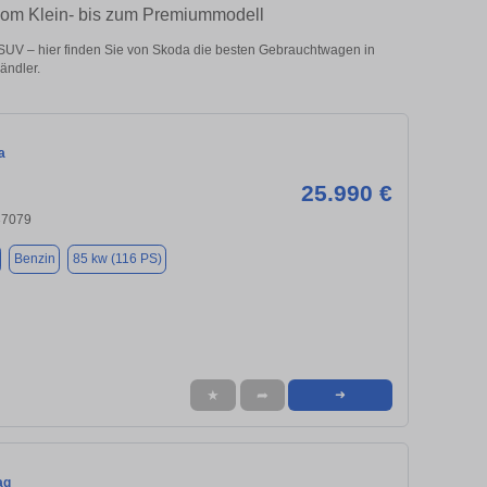
 vom Klein- bis zum Premiummodell
SUV – hier finden Sie von Skoda die besten Gebrauchtwagen in
ändler.
a
25.990 €
37079
Benzin
85 kw (116 PS)
★
➦
➜
aq