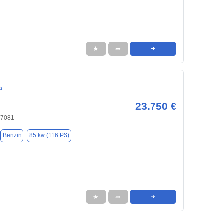
★
➦
➜
a
23.750 €
37081
Benzin
85 kw (116 PS)
★
➦
➜