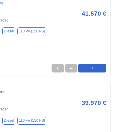
oq
41.570 €
37079
Diesel
110 kw (150 PS)
★
➦
➜
erb
39.970 €
37079
Diesel
110 kw (150 PS)