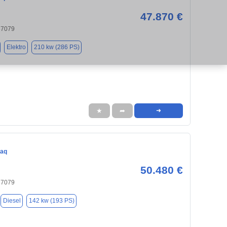
47.870 €
37079
Elektro
210 kw (286 PS)
★
➦
➜
iaq
50.480 €
37079
Diesel
142 kw (193 PS)