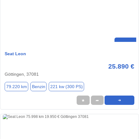
Seat Leon
25.890 €
Göttingen, 37081
79.220 km
Benzin
221 kw (300 PS)
★
➦
➜