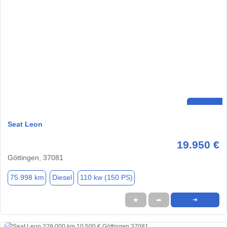
Seat Leon
19.950 €
Göttingen, 37081
75.998 km
Diesel
110 kw (150 PS)
★
➦
➜