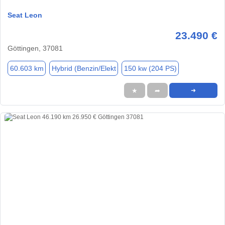
Seat Leon
23.490 €
Göttingen, 37081
60.603 km
Hybrid (Benzin/Elekt
150 kw (204 PS)
★
➦
➜