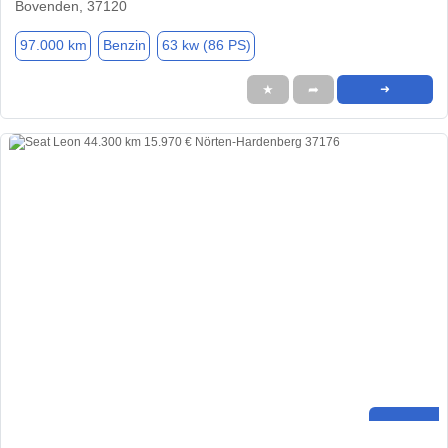
Bovenden, 37120
97.000 km
Benzin
63 kw (86 PS)
★
➦
➜