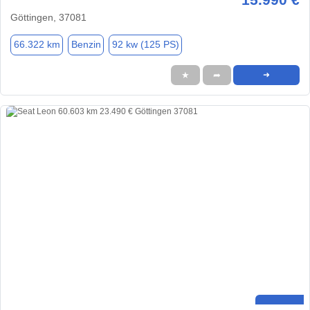
Göttingen, 37081
66.322 km
Benzin
92 kw (125 PS)
★
➦
➜