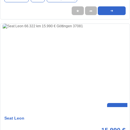
★
➦
➜
Seat Leon
15.990 €