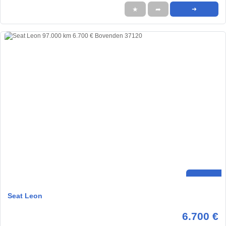
★
➦
➜
Seat Leon
6.700 €