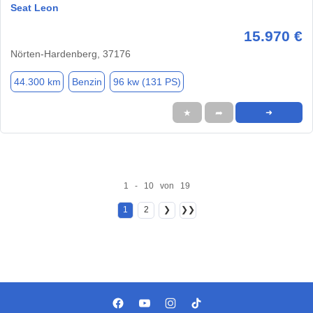
Seat Leon
15.970 €
Nörten-Hardenberg, 37176
44.300 km
Benzin
96 kw (131 PS)
★
➦
➜
1 - 10 von 19
1
2
❯
❯❯