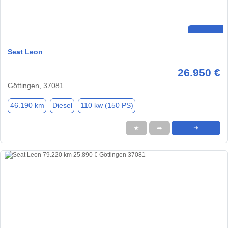
Seat Leon
26.950 €
Göttingen, 37081
46.190 km
Diesel
110 kw (150 PS)
★
➦
➜