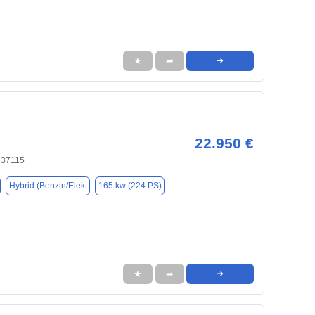
★
➦
➜
22.950 €
 37115
Hybrid (Benzin/Elekt
165 kw (224 PS)
★
➦
➜