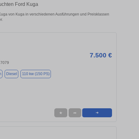
auchten Ford Kuga
Kuga von Kuga in verschiedenen Ausführungen und Preisklassen
r.
7.500 €
37079
m
Diesel
110 kw (150 PS)
★
➦
➜