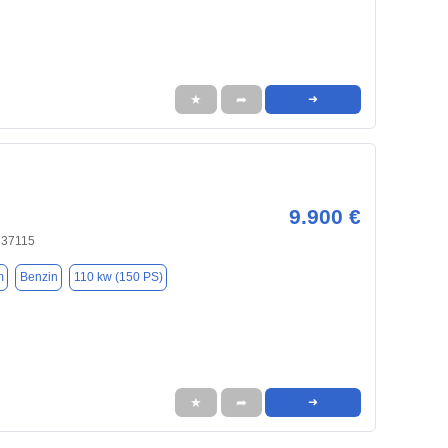
★
➦
➜
9.900 €
 37115
m
Benzin
110 kw (150 PS)
★
➦
➜