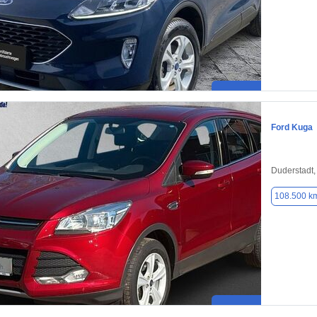
Ford Kuga
Duderstadt,
108.500 k