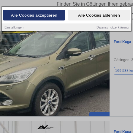
Finden Sie in Göttingen Ihren gebr
 Sie in Göttingen einen Ford Kuga Gebrauchtwagen? Entdecken Sie gebrauchte 
Alle Cookies akzeptieren
Alle Cookies ablehnen
von privat und vom Händle
Einstellungen
Datenschutzerklärung
Ford Kuga
Göttingen, 
169.538 k
Ford Kuga