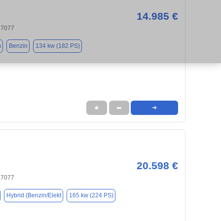
14.985 €
37077
m
Benzin
134 kw (182 PS)
★
➦
➜
20.598 €
37077
Hybrid (Benzin/Elekt
165 kw (224 PS)