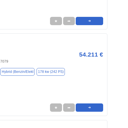
★
➦
➜
54.211 €
37079
Hybrid (Benzin/Elekt
178 kw (242 PS)
★
➦
➜