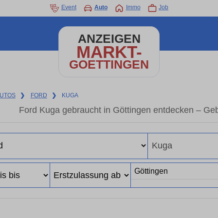
Event
Auto
Immo
Job
ANZEIGEN
MARKT-
GOETTINGEN
UTOS
❯
FORD
❯
KUGA
Ford Kuga gebraucht in Göttingen entdecken – Ge