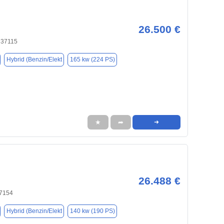
26.500 €
 37115
Hybrid (Benzin/Elekt
165 kw (224 PS)
★
➦
➜
26.488 €
37154
Hybrid (Benzin/Elekt
140 kw (190 PS)