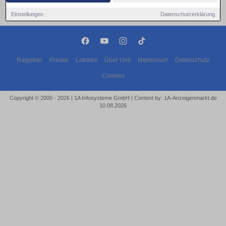
Einstellungen
Datenschutzerklärung
Ratgeber
Presse
Lokales
Über Uns
Impressum
Datenschutz
Cookies
Copyright © 2000 - 2026 | 1A Infosysteme GmbH | Content by: 1A-Anzeigenmarkt.de
10.08.2026