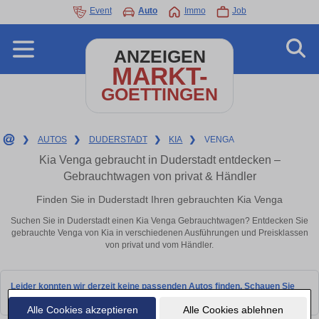
Event
Auto
Immo
Job
ANZEIGEN
MARKT-
GOETTINGEN
❯
AUTOS
❯
DUDERSTADT
❯
KIA
❯
VENGA
Kia Venga gebraucht in Duderstadt entdecken –
Gebrauchtwagen von privat & Händler
Finden Sie in Duderstadt Ihren gebrauchten Kia Venga
Suchen Sie in Duderstadt einen Kia Venga Gebrauchtwagen? Entdecken Sie
gebrauchte Venga von Kia in verschiedenen Ausführungen und Preisklassen
von privat und vom Händler.
Leider konnten wir derzeit keine passenden Autos finden. Schauen Sie
bald wieder vorbei!
Alle Cookies akzeptieren
Alle Cookies ablehnen