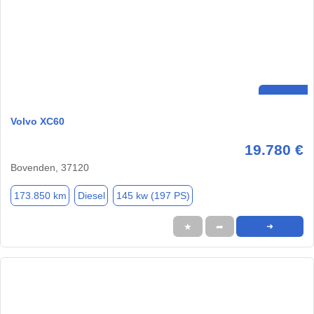
Volvo XC60
19.780 €
Bovenden, 37120
173.850 km
Diesel
145 kw (197 PS)
★
➦
➜