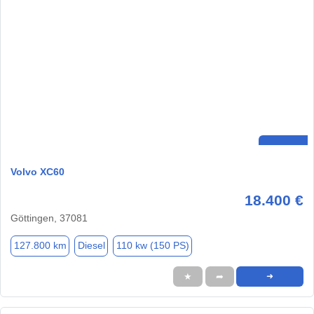
Volvo XC60
18.400 €
Göttingen, 37081
127.800 km
Diesel
110 kw (150 PS)
★
➦
➜