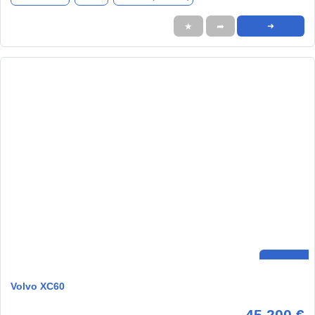
★
➦
➜
Volvo XC60
45.200 €