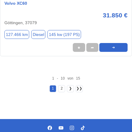
Volvo XC60
31.850 €
Göttingen, 37079
127.466 km
Diesel
145 kw (197 PS)
★
➦
➜
1 - 10 von 15
1
2
❯
❯❯