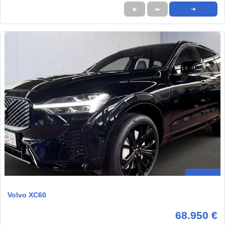
★
➦
➜
Volvo XC60
68.950 €