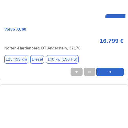
Volvo XC60
16.799 €
Nörten-Hardenberg OT Angerstein, 37176
125.499 km
Diesel
140 kw (190 PS)
★
➦
➜