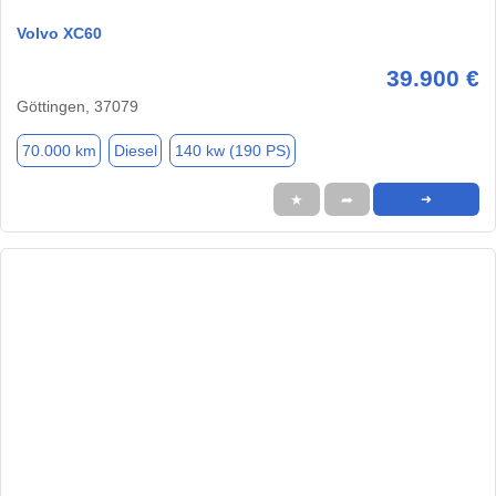
Volvo XC60
39.900 €
Göttingen, 37079
70.000 km
Diesel
140 kw (190 PS)
★
➦
➜