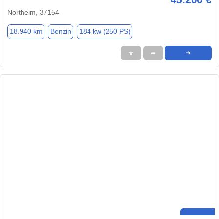
Northeim, 37154
18.940 km
Benzin
184 kw (250 PS)
★
➦
➜