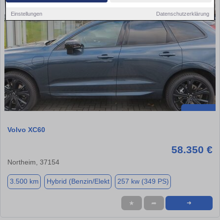
Einstellungen
Datenschutzerklärung
Volvo XC60
58.350 €
Northeim, 37154
3.500 km
Hybrid (Benzin/Elekt
257 kw (349 PS)
★
➦
➜