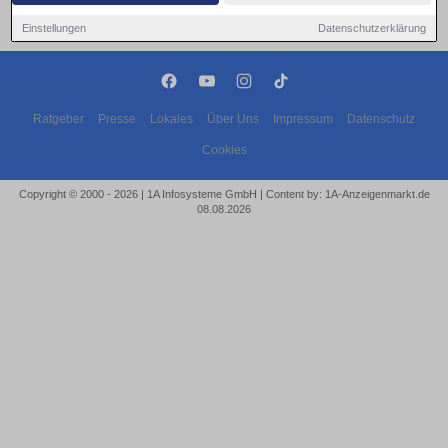
Einstellungen
Datenschutzerklärung
Ratgeber
Presse
Lokales
Über Uns
Impressum
Datenschutz
Cookies
Copyright © 2000 - 2026 | 1A Infosysteme GmbH | Content by: 1A-Anzeigenmarkt.de
08.08.2026