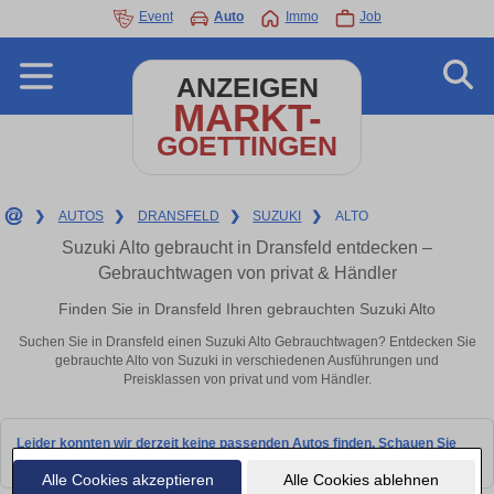
Event
Auto
Immo
Job
ANZEIGEN
MARKT-
GOETTINGEN
❯
AUTOS
❯
DRANSFELD
❯
SUZUKI
❯
ALTO
Suzuki Alto gebraucht in Dransfeld entdecken –
Gebrauchtwagen von privat & Händler
Finden Sie in Dransfeld Ihren gebrauchten Suzuki Alto
Suchen Sie in Dransfeld einen Suzuki Alto Gebrauchtwagen? Entdecken Sie
gebrauchte Alto von Suzuki in verschiedenen Ausführungen und
Preisklassen von privat und vom Händler.
Leider konnten wir derzeit keine passenden Autos finden. Schauen Sie
bald wieder vorbei!
Alle Cookies akzeptieren
Alle Cookies ablehnen