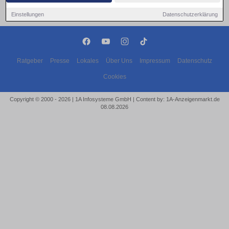
Einstellungen
Datenschutzerklärung
Ratgeber
Presse
Lokales
Über Uns
Impressum
Datenschutz
Cookies
Copyright © 2000 - 2026 | 1A Infosysteme GmbH | Content by: 1A-Anzeigenmarkt.de
08.08.2026