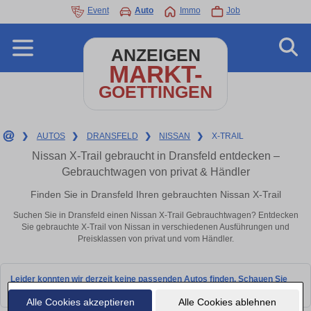
Event
Auto
Immo
Job
ANZEIGEN
MARKT-
GOETTINGEN
❯
AUTOS
❯
DRANSFELD
❯
NISSAN
❯
X-TRAIL
Nissan X-Trail gebraucht in Dransfeld entdecken –
Gebrauchtwagen von privat & Händler
Finden Sie in Dransfeld Ihren gebrauchten Nissan X-Trail
Suchen Sie in Dransfeld einen Nissan X-Trail Gebrauchtwagen? Entdecken
Sie gebrauchte X-Trail von Nissan in verschiedenen Ausführungen und
Preisklassen von privat und vom Händler.
Leider konnten wir derzeit keine passenden Autos finden. Schauen Sie
bald wieder vorbei!
Alle Cookies akzeptieren
Alle Cookies ablehnen