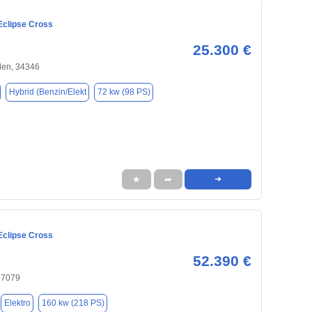
Eclipse Cross
25.300 €
en, 34346
Hybrid (Benzin/Elekt
72 kw (98 PS)
★
➦
➜
Eclipse Cross
52.390 €
37079
Elektro
160 kw (218 PS)