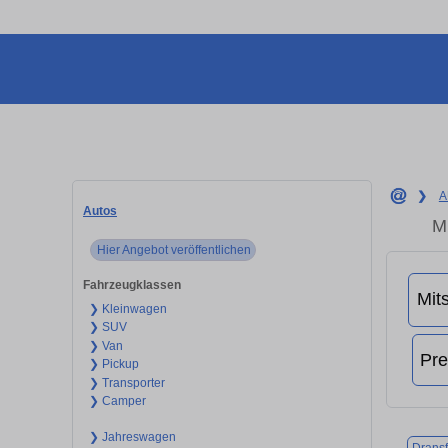
❯
A
Autos
M
Hier Angebot veröffentlichen
Fahrzeugklassen
❯ Kleinwagen
❯ SUV
❯ Van
❯ Pickup
❯ Transporter
❯ Camper
❯ Jahreswagen