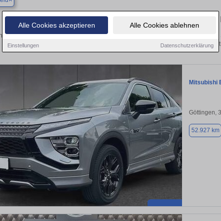
eld
Finden Sie in Dransfeld Ihren gebrauchten 
Alle Cookies akzeptieren
Alle Cookies ablehnen
en Sie in Dransfeld einen Mitsubishi Eclipse Cross Gebrauchtwagen? Entdecken S
Ausführungen und Preisklassen von privat
Einstellungen
Datenschutzerklärung
Mitsubishi 
Göttingen, 
52.927 km