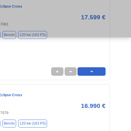
Eclipse Cross
17.599 €
37081
Benzin
120 kw (163 PS)
★
➦
➜
Eclipse Cross
16.990 €
37079
Benzin
120 kw (163 PS)