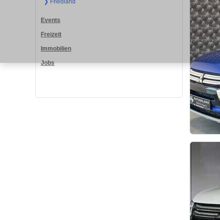
❯ Friedland
Events
Freizeit
Immobilien
Jobs