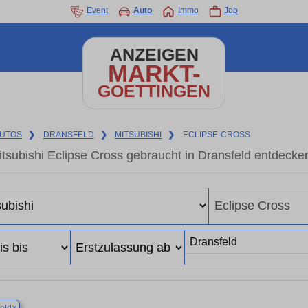
Event
Auto
Immo
Job
ANZEIGEN
MARKT-
GOETTINGEN
UTOS
❯
DRANSFELD
❯
MITSUBISHI
❯
ECLIPSE-CROSS
itsubishi Eclipse Cross gebraucht in Dransfeld entdeck
×