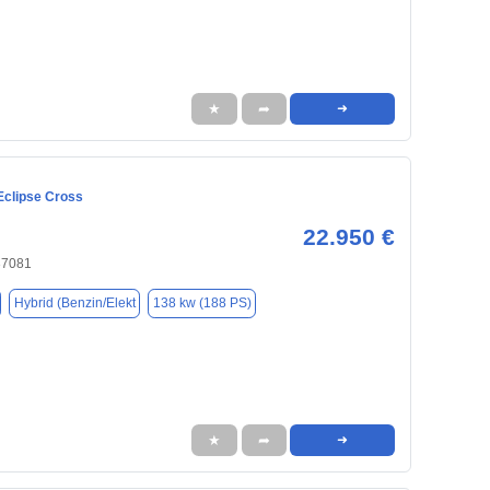
★
➦
➜
Eclipse Cross
22.950 €
37081
Hybrid (Benzin/Elekt
138 kw (188 PS)
★
➦
➜