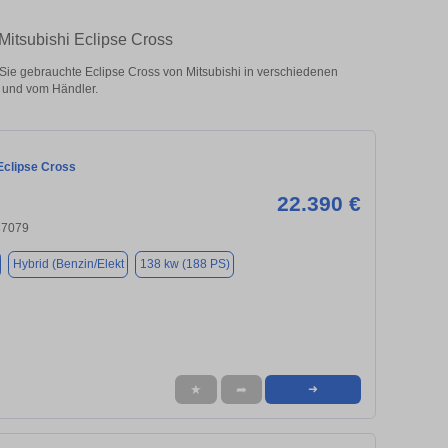
Mitsubishi Eclipse Cross
ie gebrauchte Eclipse Cross von Mitsubishi in verschiedenen
 und vom Händler.
Eclipse Cross
22.390 €
37079
Hybrid (Benzin/Elekt
138 kw (188 PS)
★
➦
➜