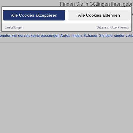
Finden Sie in Göttingen Ihren geb
Sie in Göttingen einen Audi 80 Gebrauchtwagen? Entdecken Sie gebrauchte 80 vo
Alle Cookies akzeptieren
Alle Cookies ablehnen
und vom Händler.
Einstellungen
Datenschutzerklärung
onnten wir derzeit keine passenden Autos finden. Schauen Sie bald wieder vorb