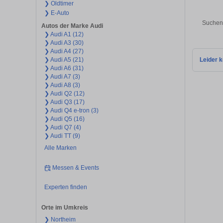
❯ Oldtimer
❯ E-Auto
Suchen 
Autos der Marke Audi
❯ Audi A1 (12)
❯ Audi A3 (30)
❯ Audi A4 (27)
❯ Audi A5 (21)
Leider k
❯ Audi A6 (31)
❯ Audi A7 (3)
❯ Audi A8 (3)
❯ Audi Q2 (12)
❯ Audi Q3 (17)
❯ Audi Q4 e-tron (3)
❯ Audi Q5 (16)
❯ Audi Q7 (4)
❯ Audi TT (9)
Alle Marken
Messen & Events
Experten finden
Orte im Umkreis
❯ Northeim