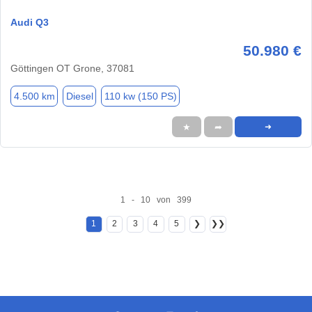
Audi Q3
50.980 €
Göttingen OT Grone, 37081
4.500 km
Diesel
110 kw (150 PS)
★
➦
➜
1 - 10 von 399
1
2
3
4
5
❯
❯❯