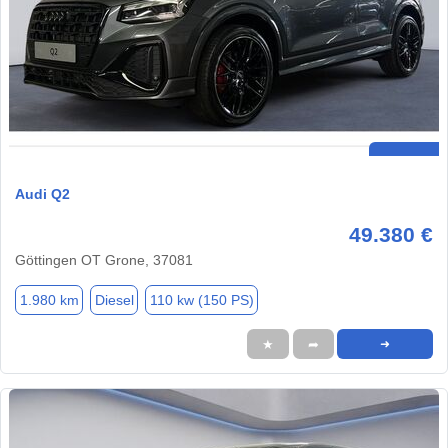
Audi Q2
49.380 €
Göttingen OT Grone, 37081
1.980 km
Diesel
110 kw (150 PS)
★
➦
➜