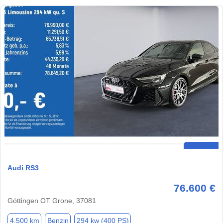
Audi RS3
76.600 €
Göttingen OT Grone, 37081
4.500 km
Benzin
294 kw (400 PS)