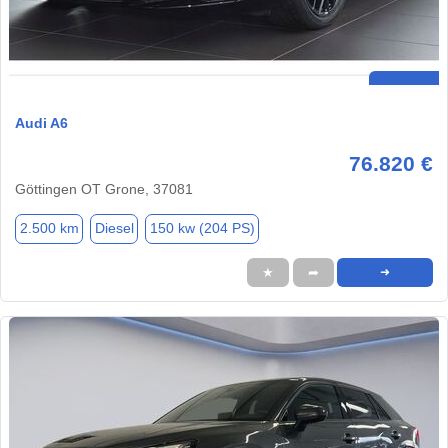
Audi A6
76.820 €
Göttingen OT Grone, 37081
2.500 km
Diesel
150 kw (204 PS)
★
➦
➜