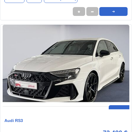
★
➦
➜
Audi RS3