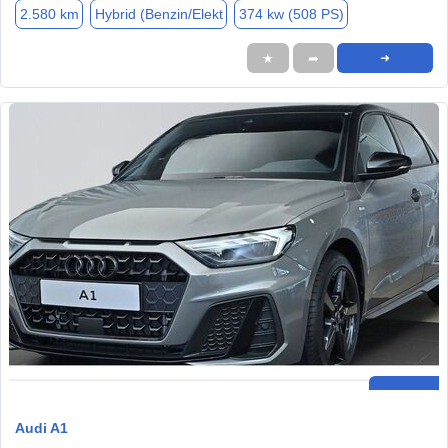
2.580 km
Hybrid (Benzin/Elekt
374 kw (508 PS)
★
➦
➜
Audi A1