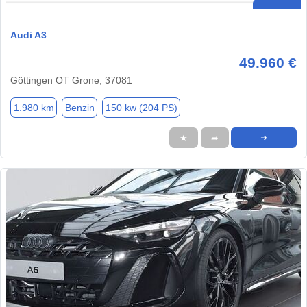
Audi A3
49.960 €
Göttingen OT Grone, 37081
1.980 km
Benzin
150 kw (204 PS)
★
➦
➜