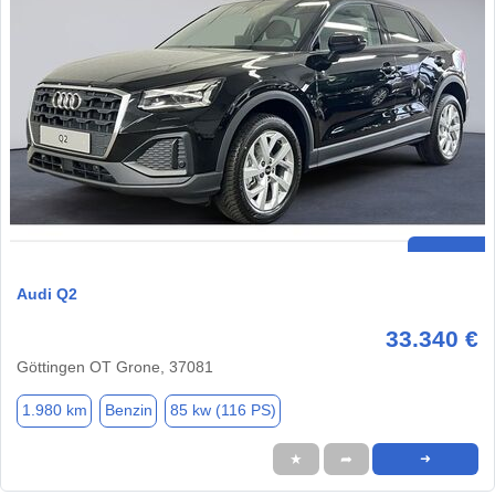
Audi Q2
33.340 €
Göttingen OT Grone, 37081
1.980 km
Benzin
85 kw (116 PS)
★
➦
➜