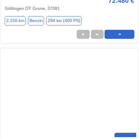
72.480 €
Göttingen OT Grone, 37081
2.150 km
Benzin
294 kw (400 PS)
★
➦
➜