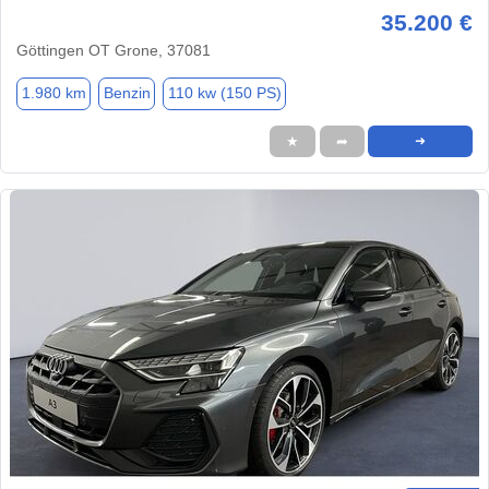
35.200 €
Göttingen OT Grone, 37081
1.980 km
Benzin
110 kw (150 PS)
★
➦
➜