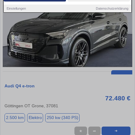
Einstellungen
Datenschutzerklärung
Audi Q4 e-tron
72.480 €
Göttingen OT Grone, 37081
2.500 km
Elektro
250 kw (340 PS)
★
➦
➜