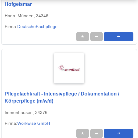
Hofgeismar
Hann. Münden, 34346
Firma:
DeutscheFachpflege
★
➦
➜
Pflegefachkraft - Intensivpflege / Dokumentation /
Körperpflege (m/w/d)
Immenhausen, 34376
Firma:
Workwise GmbH
★
➦
➜