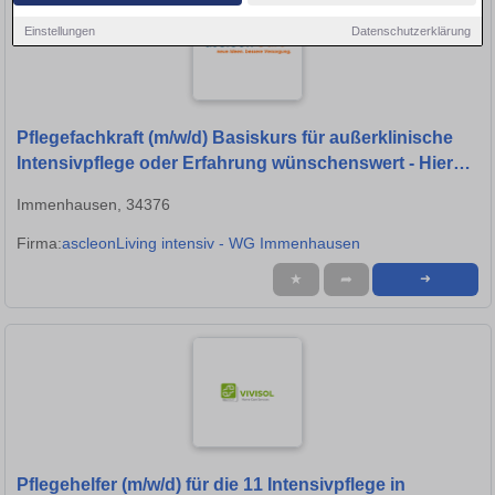
Einstellungen
Datenschutzerklärung
Pflegefachkraft (m/w/d) Basiskurs für außerklinische
Intensivpflege oder Erfahrung wünschenswert - Hier
bist Du richtig!
Immenhausen, 34376
Firma:
ascleonLiving intensiv - WG Immenhausen
★
➦
➜
Pflegehelfer (m/w/d) für die 11 Intensivpflege in