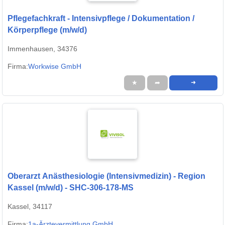
Pflegefachkraft - Intensivpflege / Dokumentation /
Körperpflege (m/w/d)
Immenhausen, 34376
Firma:
Workwise GmbH
★
➦
➜
Oberarzt Anästhesiologie (Intensivmedizin) - Region
Kassel (m/w/d) - SHC-306-178-MS
Kassel, 34117
Firma:
1a-Ärztevermittlung GmbH