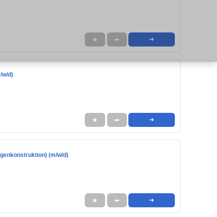
★
➦
➜
/w/d)
★
➦
➜
genkonstruktion) (m/w/d)
★
➦
➜