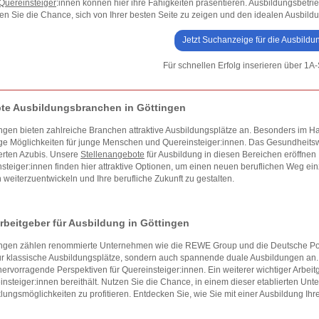
Quereinsteiger
:innen können hier ihre Fähigkeiten präsentieren. Ausbildungsbetrie
en Sie die Chance, sich von Ihrer besten Seite zu zeigen und den idealen Ausbildu
Jetzt Suchanzeige für die Ausbildu
Für schnellen Erfolg inserieren über 1A-
bte Ausbildungsbranchen in Göttingen
ingen bieten zahlreiche Branchen attraktive Ausbildungsplätze an. Besonders im Han
tige Möglichkeiten für junge Menschen und Quereinsteiger:innen. Das Gesundheitswe
erten Azubis. Unsere
Stellenangebote
für Ausbildung in diesen Bereichen eröffne
steiger:innen finden hier attraktive Optionen, um einen neuen beruflichen Weg ei
 weiterzuentwickeln und Ihre berufliche Zukunft zu gestalten.
rbeitgeber für Ausbildung in Göttingen
tingen zählen renommierte Unternehmen wie die REWE Group und die Deutsche Po
ur klassische Ausbildungsplätze, sondern auch spannende duale Ausbildungen an.
hervorragende Perspektiven für Quereinsteiger:innen. Ein weiterer wichtiger Arbeitge
insteiger:innen bereithält. Nutzen Sie die Chance, in einem dieser etablierten Un
lungsmöglichkeiten zu profitieren. Entdecken Sie, wie Sie mit einer Ausbildung Ihr