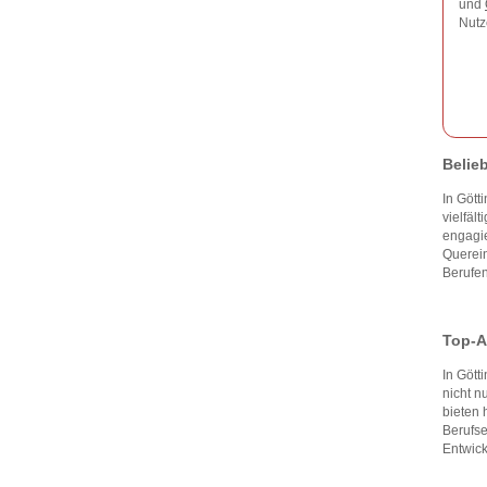
und
Nutz
Belie
In Gött
vielfäl
engagi
Querein
Berufen
Top-A
In Göt
nicht n
bieten 
Berufse
Entwick