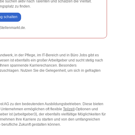
be suchen aktiv nach Talenten und schätzen die Vielfalt.
ngsplatz zu finden.
ng schalten
Stellenmarkt.de.
dwerk, in der Pflege, im IT-Bereich und in Büro Jobs gibt es
sen ist ebenfalls ein großer Arbeitgeber und sucht stetig nach
n Ihnen spannende Karrierechancen. Besonders
nzuschlagen. Nutzen Sie die Gelegenheit, um sich in gefragten
st AG zu den bedeutenden Ausbildungsbetrieben. Diese bieten
 Unternehmen ermöglichen oft flexible
Teilzeit
-Optionen und
ber ist {arbeitgeber3}, der ebenfalls vielfältige Möglichkeiten für
ternehmen Ihre Karriere zu starten und von den umfangreichen
e berufliche Zukunft gestalten können.