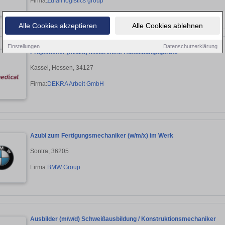
Firma:
Zufall logistics group
Alle Cookies akzeptieren
Alle Cookies ablehnen
Einstellungen
Datenschutzerklärung
Projektleiter (m/w/d) Militärische Ausbildungsgeräte
Kassel, Hessen, 34127
Firma:
DEKRA Arbeit GmbH
Azubi zum Fertigungsmechaniker (w/m/x) im Werk
Sontra, 36205
Firma:
BMW Group
Ausbilder (m/w/d) Schweißausbildung / Konstruktionsmechaniker