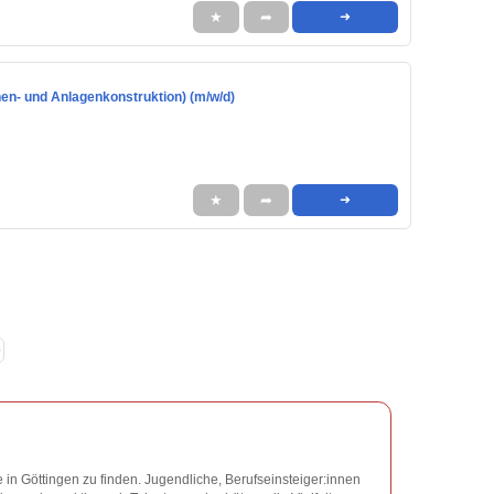
★
➦
➜
n- und Anlagenkonstruktion) (m/w/d)
★
➦
➜
❯
 in Göttingen zu finden. Jugendliche, Berufseinsteiger:innen