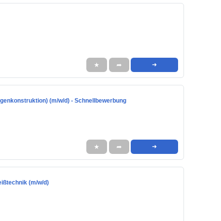
★
➦
➜
genkonstruktion) (m/w/d) - Schnellbewerbung
★
➦
➜
ßtechnik (m/w/d)