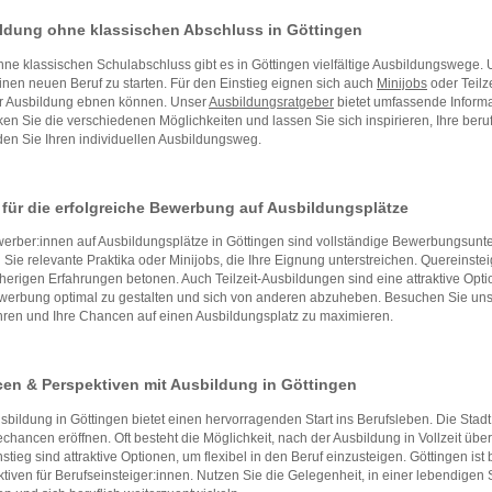
ldung ohne klassischen Abschluss in Göttingen
ne klassischen Schulabschluss gibt es in Göttingen vielfältige Ausbildungsweg
inen neuen Beruf zu starten. Für den Einstieg eignen sich auch
Minijobs
oder Teilz
er Ausbildung ebnen können. Unser
Ausbildungsratgeber
bietet umfassende Informa
en Sie die verschiedenen Möglichkeiten und lassen Sie sich inspirieren, Ihre beru
den Sie Ihren individuellen Ausbildungsweg.
 für die erfolgreiche Bewerbung auf Ausbildungsplätze
erber:innen auf Ausbildungsplätze in Göttingen sind vollständige Bewerbungsunte
Sie relevante Praktika oder Minijobs, die Ihre Eignung unterstreichen. Quereinst
sherigen Erfahrungen betonen. Auch Teilzeit-Ausbildungen sind eine attraktive Opt
werbung optimal zu gestalten und sich von anderen abzuheben. Besuchen Sie uns
hren und Ihre Chancen auf einen Ausbildungsplatz zu maximieren.
en & Perspektiven mit Ausbildung in Göttingen
sbildung in Göttingen bietet einen hervorragenden Start ins Berufsleben. Die Stadt 
echancen eröffnen. Oft besteht die Möglichkeit, nach der Ausbildung in Vollzeit ü
stieg sind attraktive Optionen, um flexibel in den Beruf einzusteigen. Göttingen ist
tiven für Berufseinsteiger:innen. Nutzen Sie die Gelegenheit, in einer lebendigen 