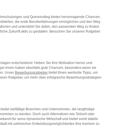
e. Umschulungen und Quereinstieg bieten hervorragende Chancen,
eitstellen, die erste Berufserfahrungen ermöglichen und den Weg
tionen und unterstützt Sie dabei, den passenden Weg zu finden.
fliche Zukunft aktiv zu gestalten. Besuchen Sie unseren Ratgeber
rlagen entscheidend. Heben Sie Ihre Motivation hervor und
eiger:innen haben ebenfalls gute Chancen, besonders wenn sie
ion. Unser
Bewerbungsratgeber
bietet Ihnen wertvolle Tipps, um
eren Ratgeber, um mehr über erfolgreiche Bewerbungsstrategien
bietet vielfältige Branchen und Unternehmen, die langfristige
bernommen zu werden. Doch auch Alternativen wie Teilzeit oder
 bekannt für seine dynamische Wirtschaft und bietet somit stabile
Stadt mit zahlreichen Entwicklungsmöglichkeiten Ihre Karriere zu