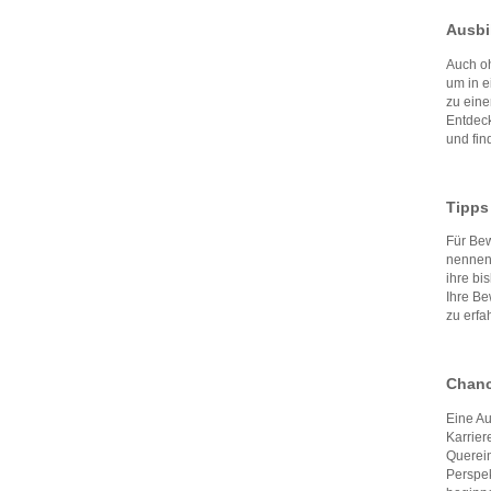
Ausbi
Auch oh
um in e
zu ein
Entdeck
und fin
Tipps
Für Bew
nennen 
ihre bi
Ihre Be
zu erfa
Chanc
Eine Au
Karrier
Querein
Perspek