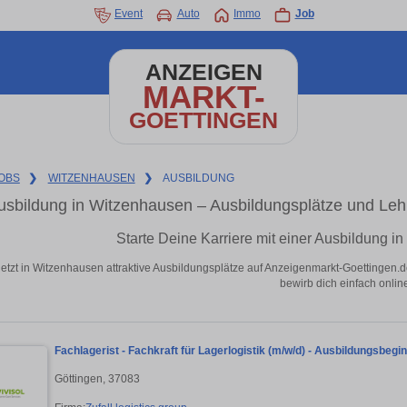
Event
Auto
Immo
Job
ANZEIGEN
MARKT-
GOETTINGEN
OBS
❯
WITZENHAUSEN
❯
AUSBILDUNG
usbildung in Witzenhausen – Ausbildungsplätze und Leh
Starte Deine Karriere mit einer Ausbildung i
jetzt in Witzenhausen attraktive Ausbildungsplätze auf Anzeigenmarkt-Goettingen.d
bewirb dich einfach onlin
Fachlagerist - Fachkraft für Lagerlogistik (m/w/d) - Ausbildungsbegi
Göttingen, 37083