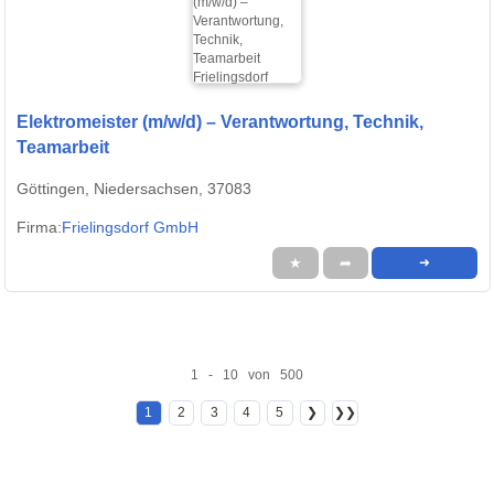
Elektromeister (m/w/d) – Verantwortung, Technik,
Teamarbeit
Göttingen, Niedersachsen, 37083
Firma:
Frielingsdorf GmbH
★
➦
➜
1 - 10 von 500
1
2
3
4
5
❯
❯❯