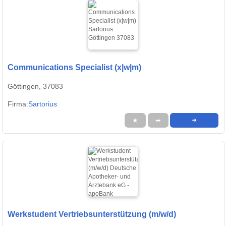
Communications Specialist (x|w|m)
Göttingen, 37083
Firma:
Sartorius
★
➦
➜
Werkstudent Vertriebsunterstützung (m/w/d)