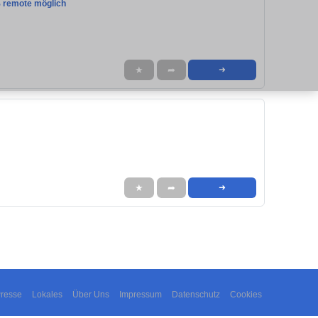
% remote möglich
★
➦
➜
★
➦
➜
resse
Lokales
Über Uns
Impressum
Datenschutz
Cookies