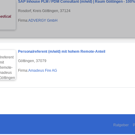
SAP Inhouse PLM / PDM Consultant (m/w/d) | Raum Göttingen - 100
Rosdorf, Kreis Göttingen, 37124
Firma:
ADVERGY GmbH
Personalreferent (m/w/d) mit hohem Remote-Anteil
Göttingen, 37079
Firma:
Amadeus Fire AG
Ratgeber
P