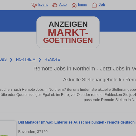
Event
Auto
Immo
Job
ANZEIGEN
MARKT-
GOETTINGEN
OBS
❯
NORTHEIM
❯
REMOTE
Remote Jobs in Northeim - Jetzt Jobs in Vo
Aktuelle Stellenangebote für Rem
suchen nach Remote Jobs in Northeim? Bei uns finden Sie aktuelle Stellenangebote i
äfte oder Quereinsteiger. Egal ob im Büro, vor Ort oder remote: Entdecken Sie jet
passende Remote-Stellen in No
Bid Manager (m/w/d) Enterprise Ausschreibungen - remote deutschl
Bovenden, 37120