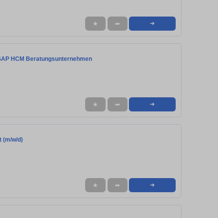
★
➦
➜
em SAP HCM Beratungsunternehmen
★
➦
➜
t (m/w/d)
★
➦
➜