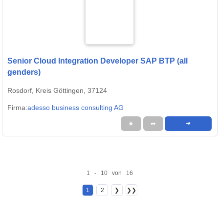
Senior Cloud Integration Developer SAP BTP (all
genders)
Rosdorf, Kreis Göttingen, 37124
Firma:
adesso business consulting AG
★
➦
➜
1 - 10 von 16
1
2
❯
❯❯