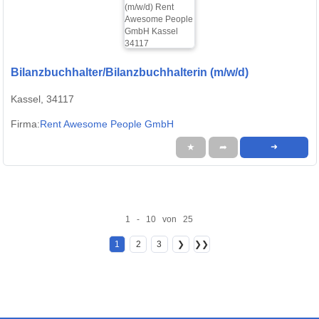
Bilanzbuchhalter/Bilanzbuchhalterin (m/w/d)
Kassel, 34117
Firma:
Rent Awesome People GmbH
★
➦
➜
1 - 10 von 25
1
2
3
❯
❯❯