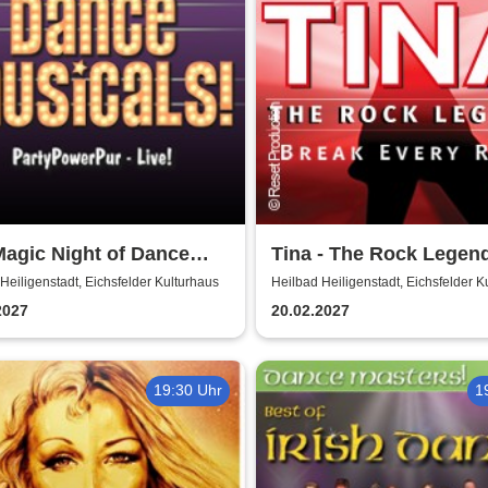
agic Night of Dance
Tina - The Rock Legen
cals
Heiligenstadt, Eichsfelder Kulturhaus
Heilbad Heiligenstadt, Eichsfelder K
2027
20.02.2027
19:30 Uhr
1