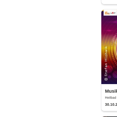
Musik
von 
Heilbad 
30.10.