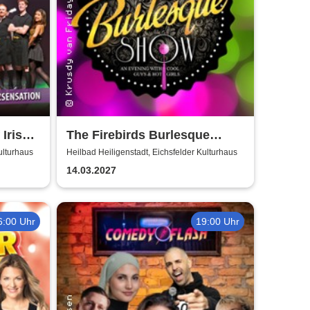
Irish
The Firebirds Burlesque
Show 2027
ulturhaus
Heilbad Heiligenstadt, Eichsfelder Kulturhaus
14.03.2027
6:00 Uhr
19:00 Uhr