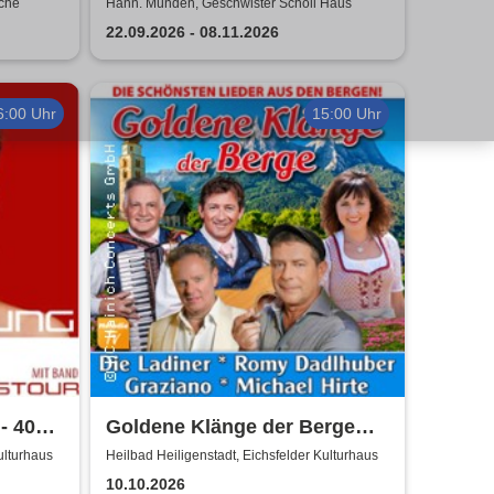
Freunde kommen zu euch!
rche
Hann. Münden, Geschwister Scholl Haus
frabe-figurentheater
22.09.2026 - 08.11.2026
6:00 Uhr
15:00 Uhr
- 40
Goldene Klänge der Berge
2026
ulturhaus
Heilbad Heiligenstadt, Eichsfelder Kulturhaus
10.10.2026