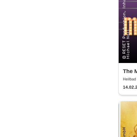
The M
Musi
Heilbad 
14.02.