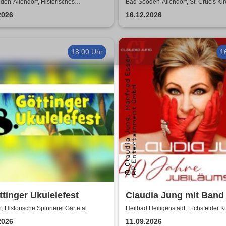
asper und seine
Marshall - Das große
en-Allendorf, Historisches
Bad Sooden-Allendorf, St. Crucis Ki
tshaus
nde kommen zu euch!
Weihnachtskonzert
2026
16.12.2026
18:00 Uhr
1
ttinger Ukulelefest
Claudia Jung mit Band 
Jahre Jubiläumstour
, Historische Spinnerei Gartetal
Heilbad Heiligenstadt, Eichsfelder K
2026
11.09.2026