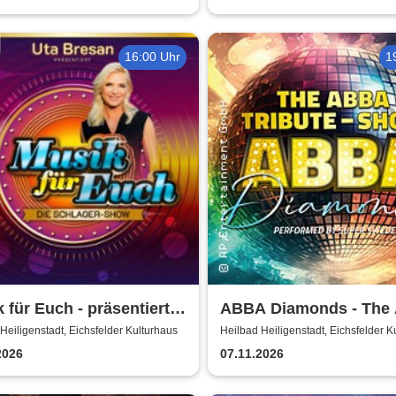
16:00 Uhr
1
 für Euch - präsentiert
ABBA Diamonds - The
Uta Bresan
Tribute Show
Heiligenstadt, Eichsfelder Kulturhaus
Heilbad Heiligenstadt, Eichsfelder K
2026
07.11.2026