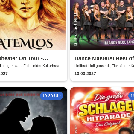
heater On Tour -
Dance Masters! Best of 
os - Deutsche Hits in
Dance
Heiligenstadt, Eichsfelder Kulturhaus
Heilbad Heiligenstadt, Eichsfelder K
 gemalt
2027
13.03.2027
19:30 Uhr
1