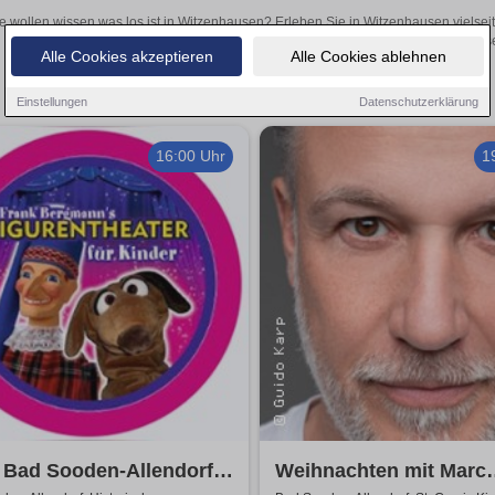
e wollen wissen was los ist in Witzenhausen? Erleben Sie in Witzenhausen vielsei
Theateraufführungen oder aufregende Veranstaltungen in Witzenhausen 
Alle Cookies akzeptieren
Alle Cookies ablehnen
Einstellungen
Datenschutzerklärung
16:00 Uhr
1
 Bad Sooden-Allendorf |
Weihnachten mit Marc