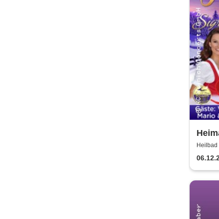
Heima
Weihn
Heilbad 
Konz
06.12.