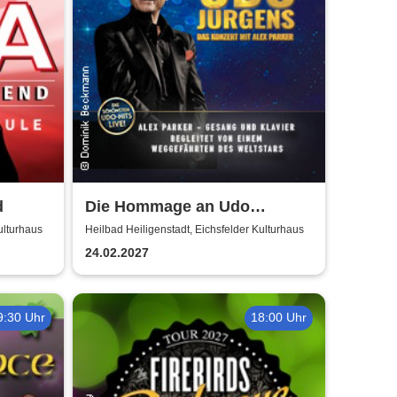
d
Die Hommage an Udo
Jürgens - Das Konzert mit
ulturhaus
Heilbad Heiligenstadt, Eichsfelder Kulturhaus
Alex Parker
24.02.2027
9:30 Uhr
18:00 Uhr