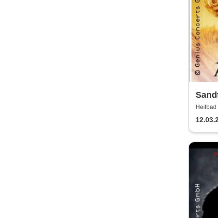
Sandt
Ateml
Heilbad 
Sand
12.03.