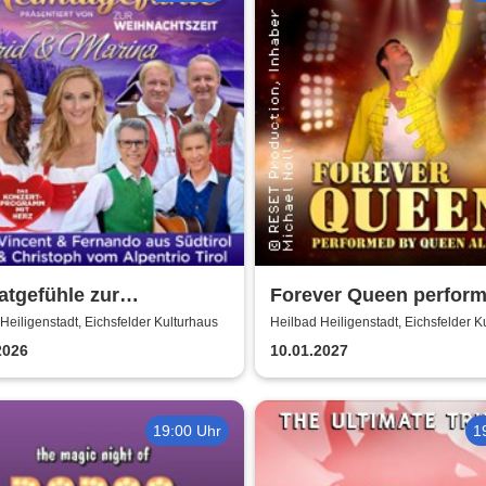
tgefühle zur
Forever Queen perfor
achtszeit 2026 - Das
Queen Alive
Heiligenstadt, Eichsfelder Kulturhaus
Heilbad Heiligenstadt, Eichsfelder K
ertprogramm mit Herz
2026
10.01.2027
19:00 Uhr
1