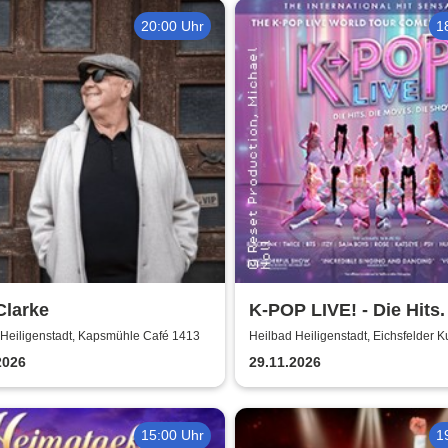
20:00 Uhr
1
Clarke
K-POP LIVE! - Die Hits.
Moves. Die Show.
 Heiligenstadt, Kapsmühle Café 1413
Heilbad Heiligenstadt, Eichsfelder K
2026
29.11.2026
15:00 Uhr
1