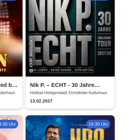
med by
Nik P. – ECHT - 30 Jahre
Jubiläumstour 2027/28
ulturhaus
Heilbad Heiligenstadt, Eichsfelder Kulturhaus
13.02.2027
9:30 Uhr
19:30 Uhr