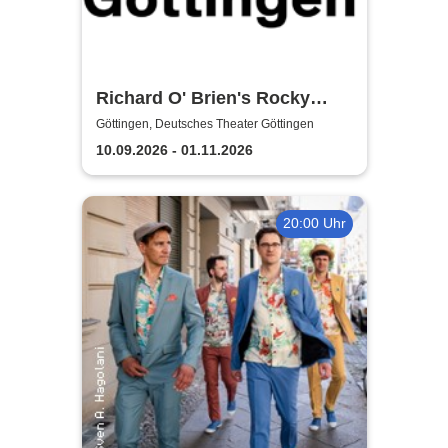
Richard O' Brien's Rocky
Horror Show - Deutsches
Göttingen, Deutsches Theater Göttingen
Theater Göttingen
10.09.2026 - 01.11.2026
20:00 Uhr