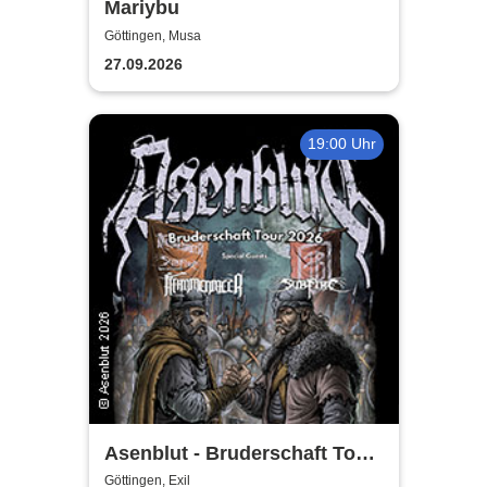
Mariybu
Göttingen, Musa
27.09.2026
19:00 Uhr
Asenblut - Bruderschaft Tour
2026
Göttingen, Exil