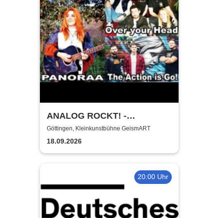
ANALOG ROCKT! -
Kleinkunstbühne GeismART
Göttingen, Kleinkunstbühne GeismART
+ Kreuzberg on KulTour
18.09.2026
20:00 Uhr