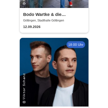
Bodo Wartke & die
SchönenGutenA-Band - In
Göttingen, Stadthalle Göttingen
guter Begleitung
12.09.2026
18:00 Uhr