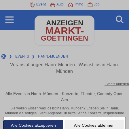
Event
Auto
Immo
Job
ANZEIGEN
MARKT-
GOETTINGEN
❯
EVENTS
❯
HANN.-MUENDEN
Veranstaltungen Hann. Münden - Was ist los in Hann.
Münden
Events anlegen
Alle Events in Hann. Münden - Konzerte, Theater, Comedy Open
Airs
Sie wollen wissen was los ist in Hann. Münden? Erleben Sie in Hann.
Münden vielseitiges Event-Angebot! Ob mitreißende Konzerte, inspirierende
Theateraufführungen oder aufregende Veranstaltungen in Hann. Münden –
hier finden alles im Überblick und Tickets.
Alle Cookies akzeptieren
Alle Cookies ablehnen