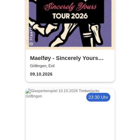
Maelføy - Sincerely Yours
Tour 2026
Göttingen, Exil
09.10.2026
23:30 Uhr