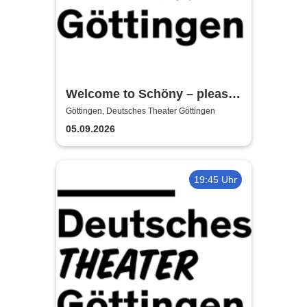
Welcome to Schöny – please
get the fuck out!
Göttingen, Deutsches Theater Göttingen
05.09.2026
19:45 Uhr