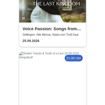
Voice Passion: Songs from
Outlander, Vikings & The Last
Göttingen, Alte Mensa, Adam-von-Trott-Saal
Kingdom
25.09.2026
21:00 Uhr