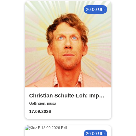
20:00 Uhr
Christian Schulte-Loh: Import
Export
Göttingen, musa
17.09.2026
20:00 Uhr