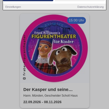
Einstellungen
Datenschutzerklärung
15:00 Uhr
Der Kasper und seine
Freunde kommen zu euch!
Hann. Münden, Geschwister Scholl Haus
frabe-figurentheater
22.09.2026 - 08.11.2026