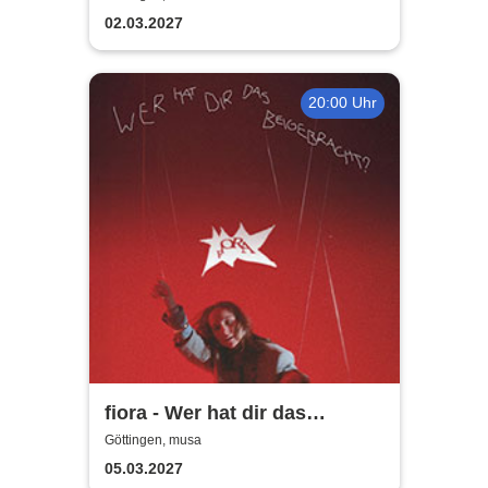
Jubiläums-Tour
02.03.2027
20:00 Uhr
fiora - Wer hat dir das
beigebracht?
Göttingen, musa
05.03.2027