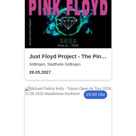
Just Floyd Project - The Pink
Floyd Tribute Show
Göttingen, Stadthalle Göttingen
28.05.2027
19:00 Uhr