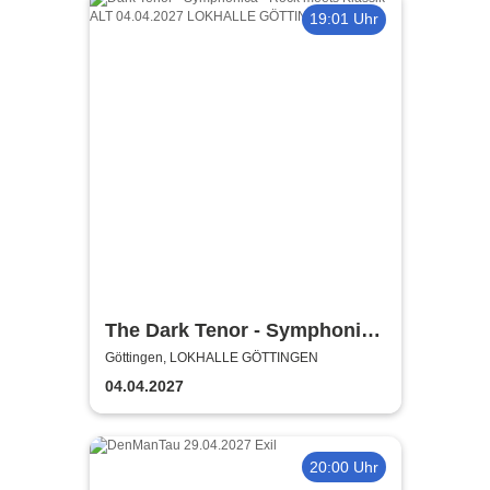
19:01 Uhr
The Dark Tenor - Symphonica
- Rock meets Klassik 2027
Göttingen, LOKHALLE GÖTTINGEN
04.04.2027
20:00 Uhr