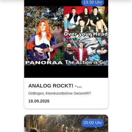
19:30 Uhr
ANALOG ROCKT! -
Kleinkunstbühne GeismART
Göttingen, Kleinkunstbühne GeismART
+ Kreuzberg on KulTour
18.09.2026
20:00 Uhr