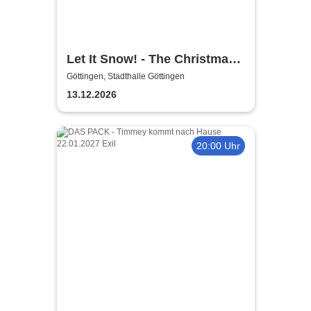
Let It Snow! - The Christmas
Show: Patrick Snow singt
Göttingen, Stadthalle Göttingen
Bublé bis Sinatra
13.12.2026
20:00 Uhr