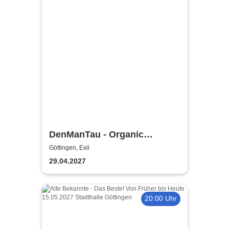
DenManTau - Organic
Intelligence Tour 2027
Göttingen, Exil
29.04.2027
20:00 Uhr