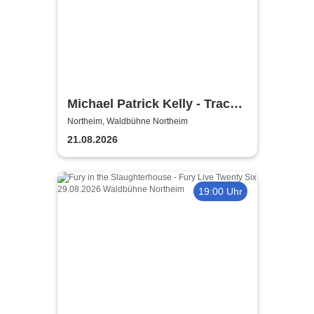
Michael Patrick Kelly - Traces
Open Air Tour 2026
Northeim, Waldbühne Northeim
21.08.2026
19:00 Uhr