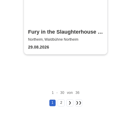
Fury in the Slaughterhouse -
Fury Live Twenty Six
Northeim, Waldbühne Northeim
29.08.2026
1 - 30 von 36
1
2
❯
❯❯