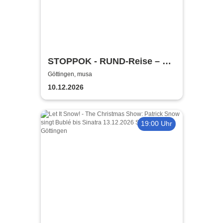
STOPPOK - RUND-Reise – die
SOLO-Tour 2026
Göttingen, musa
10.12.2026
19:00 Uhr