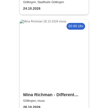
Liebe zuliebe
Göttingen, Stadthalle Göttingen
24.10.2026
20:00 Uhr
Mina Richman - Different
Flavours Of Being Happy
Göttingen, musa
Tour
28.10.2026