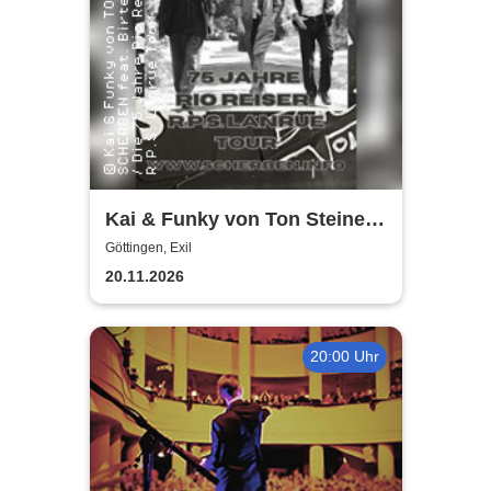
Kai & Funky von Ton Steine
Scherben feat. Birte Volta
Göttingen, Exil
20.11.2026
20:00 Uhr