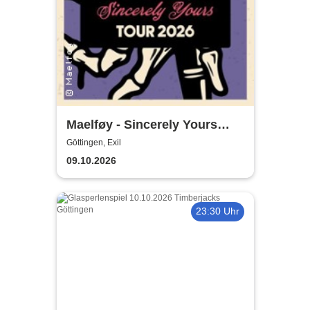
Maelføy - Sincerely Yours
Tour 2026
Göttingen, Exil
09.10.2026
23:30 Uhr