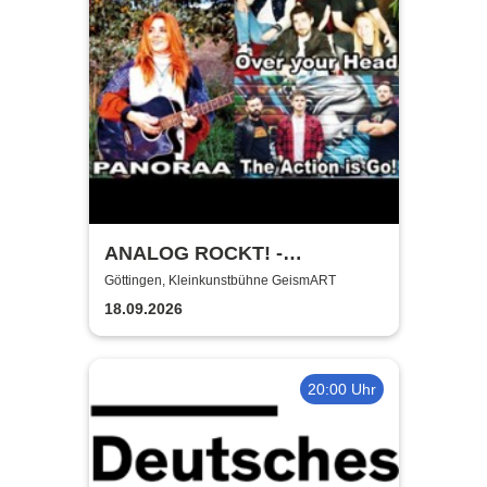
ANALOG ROCKT! -
Kleinkunstbühne GeismART
Göttingen, Kleinkunstbühne GeismART
+ Kreuzberg on KulTour
18.09.2026
20:00 Uhr