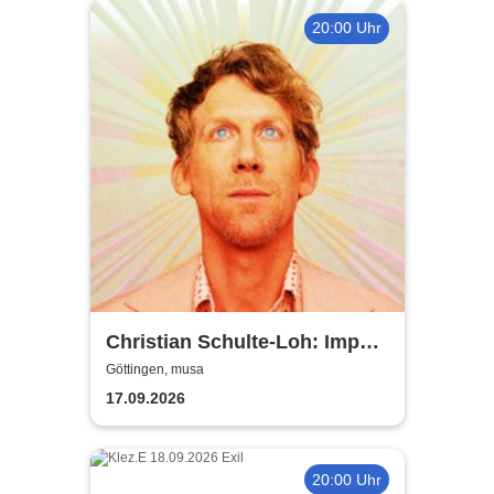
20:00 Uhr
Christian Schulte-Loh: Import
Export
Göttingen, musa
17.09.2026
20:00 Uhr