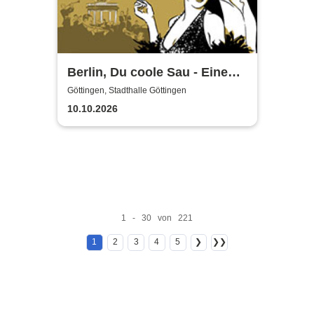
Berlin, Du coole Sau - Eine
Liebeserklärung
Göttingen, Stadthalle Göttingen
10.10.2026
1 - 30 von 221
1
2
3
4
5
❯
❯❯