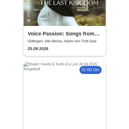
Voice Passion: Songs from
Outlander, Vikings & The Last
Göttingen, Alte Mensa, Adam-von-Trott-Saal
Kingdom
25.09.2026
21:00 Uhr