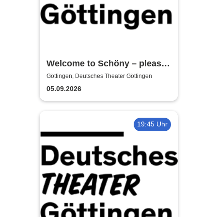
Welcome to Schöny – please
get the fuck out!
Göttingen, Deutsches Theater Göttingen
05.09.2026
19:45 Uhr