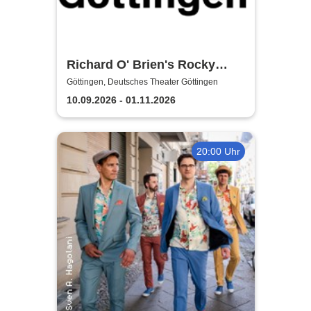
Richard O' Brien's Rocky
Horror Show - Deutsches
Göttingen, Deutsches Theater Göttingen
Theater Göttingen
10.09.2026 - 01.11.2026
20:00 Uhr