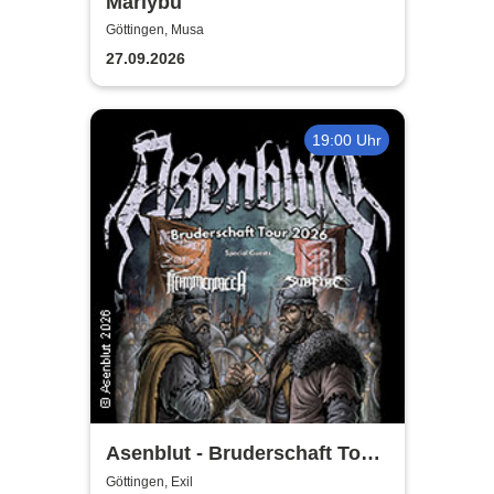
Mariybu
Göttingen, Musa
27.09.2026
19:00 Uhr
Asenblut - Bruderschaft Tour
2026
Göttingen, Exil