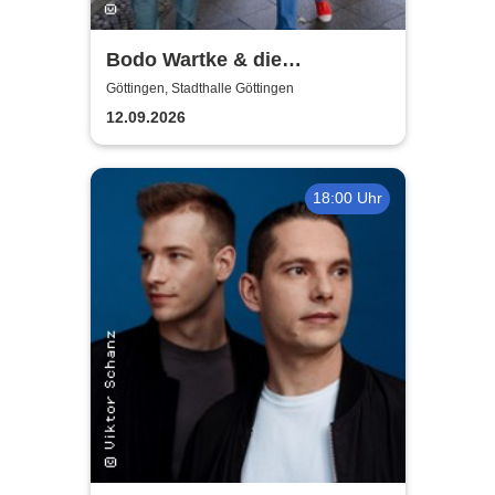
Bodo Wartke & die
SchönenGutenA-Band - In
Göttingen, Stadthalle Göttingen
guter Begleitung
12.09.2026
18:00 Uhr