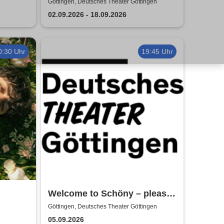
ngen
Göttingen
Göttingen, Deutsches Theater Göttingen
02.09.2026 - 18.09.2026
0:30 Uhr
19:45 Uhr
Welcome to Schöny – please
get the fuck out!
Göttingen, Deutsches Theater Göttingen
05.09.2026