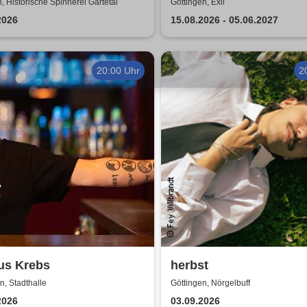
Comedy Show in Götti
, Historische Spinnerei Gartetal
Göttingen, Exil
2026
15.08.2026 - 05.06.2027
20:00 Uhr
2
us Krebs
herbst
n, Stadthalle
Göttingen, Nörgelbuff
2026
03.09.2026