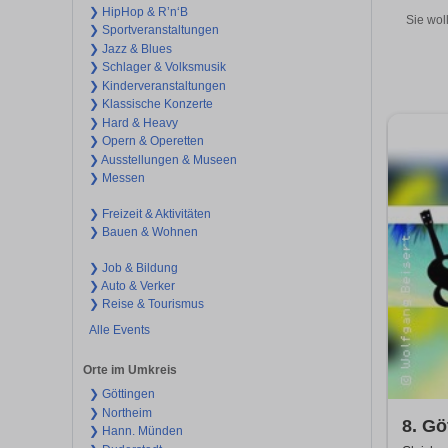
❯ HipHop & R’n‘B
Sie wol
❯ Sportveranstaltungen
❯ Jazz & Blues
❯ Schlager & Volksmusik
❯ Kinderveranstaltungen
❯ Klassische Konzerte
❯ Hard & Heavy
❯ Opern & Operetten
❯ Ausstellungen & Museen
❯ Messen
❯ Freizeit & Aktivitäten
❯ Bauen & Wohnen
❯ Job & Bildung
❯ Auto & Verker
❯ Reise & Tourismus
Alle Events
Orte im Umkreis
❯ Göttingen
❯ Northeim
8. Gö
❯ Hann. Münden