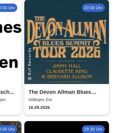
0:00 Uhr
20:00 Uhr
tsches
The Devon Allman Blues
Summit - European Tour 2026
ngen
Göttingen, Exil
16.09.2026
0:00 Uhr
19:30 Uhr