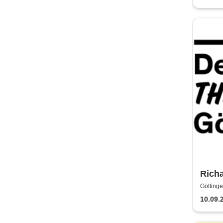
Richa
Horr
Göttinge
Theat
10.09.