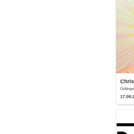
Chris
Expo
Götting
17.09.