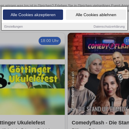
len wissen was los ist in Gleichen? Erleben Sie in Gleichen vielseitiges Event-An
oder aufregende Veranstaltungen in Gleichen – hier finde
Alle Cookies akzeptieren
Alle Cookies ablehnen
Einstellungen
Datenschutzerklärung
18:00 Uhr
1
ttinger Ukulelefest
Comedyflash - Die Sta