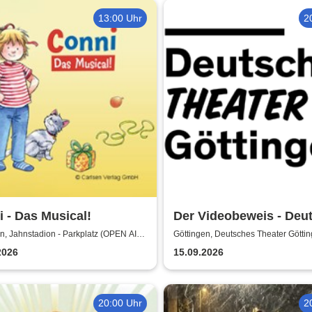
13:00 Uhr
2
 - Das Musical!
Der Videobeweis - Deu
Theater Göttingen
n, Jahnstadion - Parkplatz (OPEN AIR)
Göttingen, Deutsches Theater Götti
en
2026
15.09.2026
20:00 Uhr
2