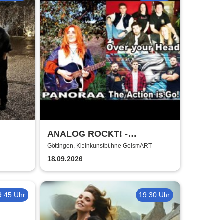
ANALOG ROCKT! -
Kleinkunstbühne GeismART
Göttingen, Kleinkunstbühne GeismART
+ Kreuzberg on KulTour
18.09.2026
9:45 Uhr
19:30 Uhr