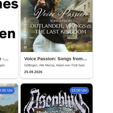
 -
Voice Passion: Songs from
tingen
Outlander, Vikings & The Last
ngen
Göttingen, Alte Mensa, Adam-von-Trott-Saal
Kingdom
25.09.2026
0:00 Uhr
19:00 Uhr