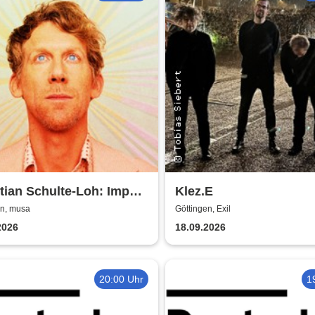
tian Schulte-Loh: Import
Klez.E
rt
en, musa
Göttingen, Exil
2026
18.09.2026
20:00 Uhr
1