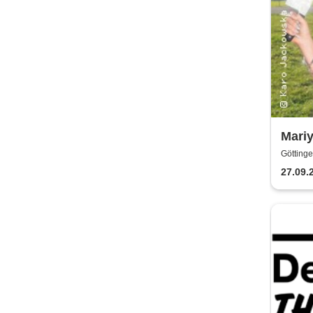
Mariy
Götting
27.09.