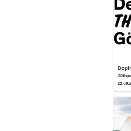
Dopin
Gött
Göttinge
22.09.