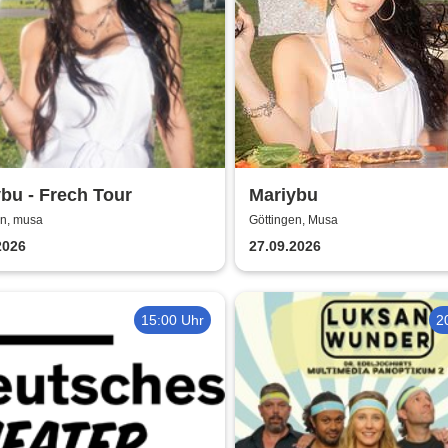
bu - Frech Tour
Mariybu
en, musa
Göttingen, Musa
2026
27.09.2026
15:00 Uhr
2