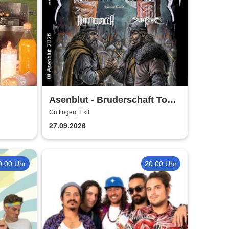
Asenblut - Bruderschaft Tour
2026
Göttingen, Exil
27.09.2026
0:00 Uhr
20:00 Uhr