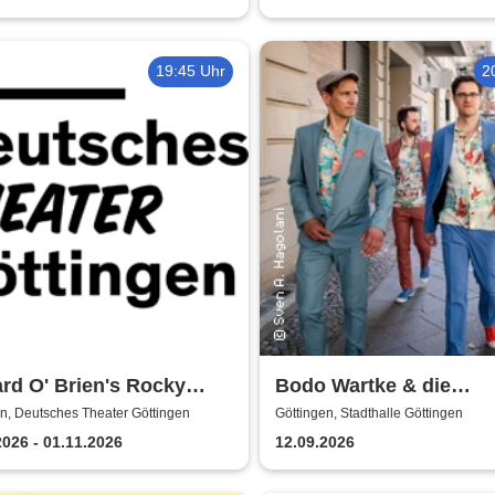
19:45 Uhr
2
rd O' Brien's Rocky
Bodo Wartke & die
or Show - Deutsches
SchönenGutenA-Band -
n, Deutsches Theater Göttingen
Göttingen, Stadthalle Göttingen
er Göttingen
guter Begleitung
2026 - 01.11.2026
12.09.2026