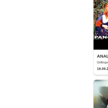
ANAL
Klei
Götting
+ Kr
18.09.