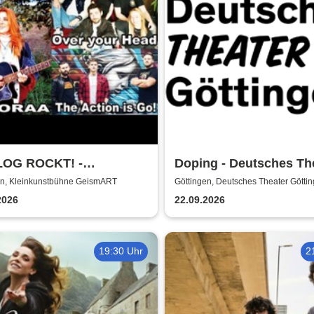
OG ROCKT! -
Doping - Deutsches Th
nkunstbühne GeismART
Göttingen
en, Kleinkunstbühne GeismART
Göttingen, Deutsches Theater Götti
euzberg on KulTour
2026
22.09.2026
19:30 Uhr
2