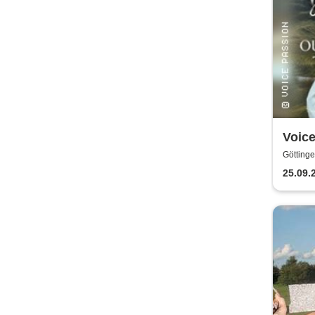
Voic
Outla
Göttinge
King
25.09.