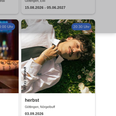
Comedy Show in Göttingen
etal
Göttingen, Exil
15.08.2026 - 05.06.2027
0:00 Uhr
20:30 Uhr
herbst
Göttingen, Nörgelbuff
03.09.2026