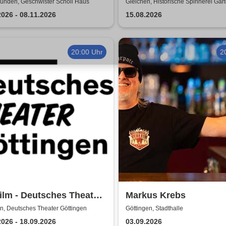
nde kommen zu euch!
ünden, Geschwister Scholl Haus
Gleichen, Historische Spinnerei Gart
-figurentheater
2026 - 08.11.2026
15.08.2026
20:00 Uhr
2
ilm - Deutsches Theater
Markus Krebs
ingen
n, Deutsches Theater Göttingen
Göttingen, Stadthalle
2026 - 18.09.2026
03.09.2026