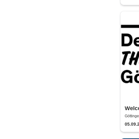
Welc
get t
Göttinge
05.09.