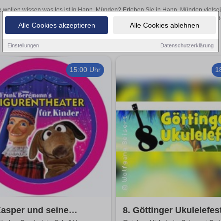
e wollen wissen was los ist in Hann. Münden? Erleben Sie in Hann. Münden vielsei
Theateraufführungen oder aufregende Veranstaltungen in Hann. Münden 
Alle Cookies akzeptieren
Alle Cookies ablehnen
Einstellungen
Datenschutzerklärung
15:00 Uhr
1
asper und seine
8. Göttinger Ukulelefes