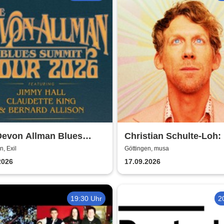
Devon Allman Blues
Christian Schulte-Loh:
it - European Tour 2026
Export
n, Exil
Göttingen, musa
2026
17.09.2026
19:30 Uhr
2