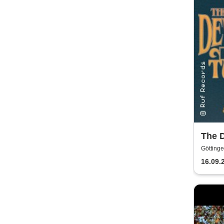
The 
Summ
Göttinge
16.09.