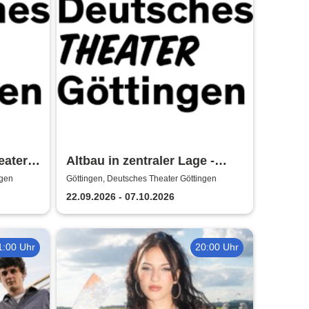
eater
Altbau in zentraler Lage -
Deutsches Theater Göttingen
ngen
Göttingen, Deutsches Theater Göttingen
22.09.2026 - 07.10.2026
1:00 Uhr
20:00 Uhr