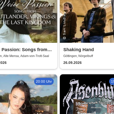
e Passion: Songs from
Shaking Hand
nder, Vikings & The Last
n, Alte Mensa, Adam-von-Trott-Saal
Göttingen, Nörgelbuff
dom
2026
26.09.2026
20:00 Uhr
1