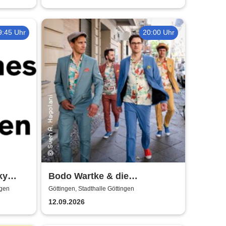
9:45 Uhr
20:00 Uhr
ky
Bodo Wartke & die
es
SchönenGutenA-Band - In
ngen
Göttingen, Stadthalle Göttingen
guter Begleitung
12.09.2026