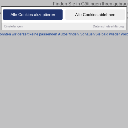
Finden Sie in Göttingen Ihren gebra
 Sie in Göttingen einen Nissan Note Gebrauchtwagen? Entdecken Sie gebrauchte
Alle Cookies akzeptieren
Alle Cookies ablehnen
von privat und vom Händle
Einstellungen
Datenschutzerklärung
onnten wir derzeit keine passenden Autos finden. Schauen Sie bald wieder vorb