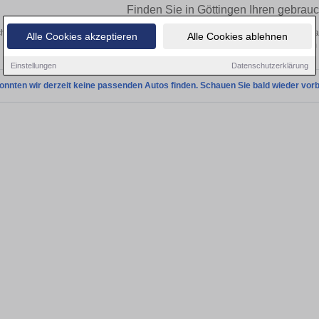
Finden Sie in Göttingen Ihren gebrau
hen Sie in Göttingen einen Honda Integra Gebrauchtwagen? Entdecken Sie gebrau
Alle Cookies akzeptieren
Alle Cookies ablehnen
Preisklassen von privat und vom
Einstellungen
Datenschutzerklärung
onnten wir derzeit keine passenden Autos finden. Schauen Sie bald wieder vorb