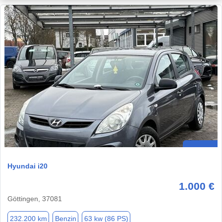
Hyundai i20
1.000 €
Göttingen, 37081
232.200 km
Benzin
63 kw (86 PS)