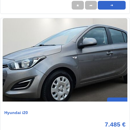
★
➦
➜
Hyundai i20
7.485 €