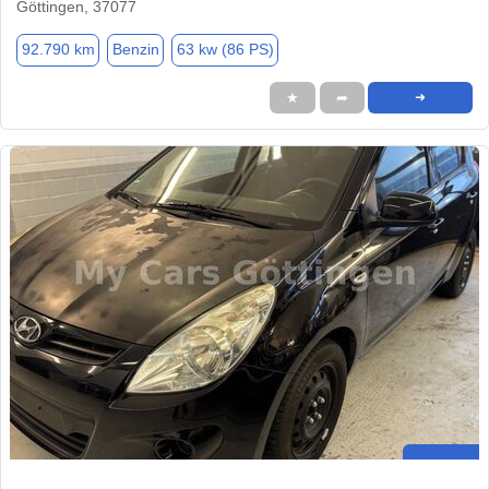
Göttingen, 37077
92.790 km
Benzin
63 kw (86 PS)
★
➦
➜