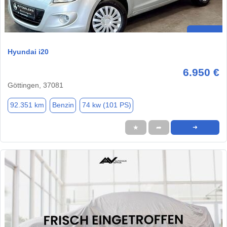
Hyundai i20
6.950 €
Göttingen, 37081
92.351 km
Benzin
74 kw (101 PS)
★
➦
➜