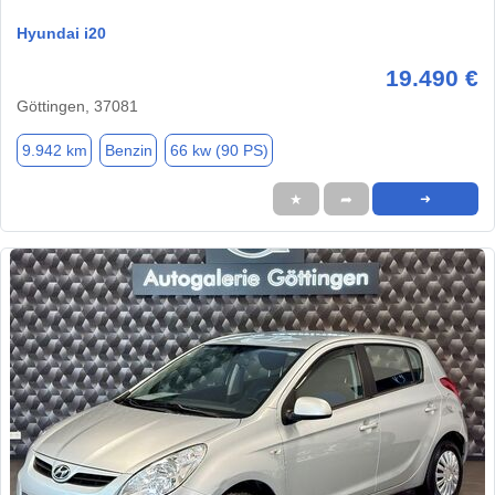
Hyundai i20
19.490 €
Göttingen, 37081
9.942 km
Benzin
66 kw (90 PS)
★
➦
➜