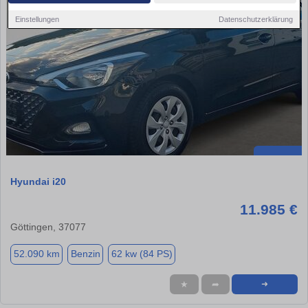
Einstellungen
Datenschutzerklärung
Hyundai i20
11.985 €
Göttingen, 37077
52.090 km
Benzin
62 kw (84 PS)
★
➦
➜