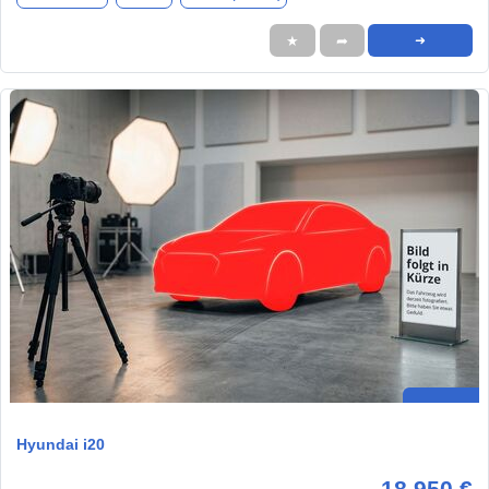
★
➦
➜
Hyundai i20
18.950 €