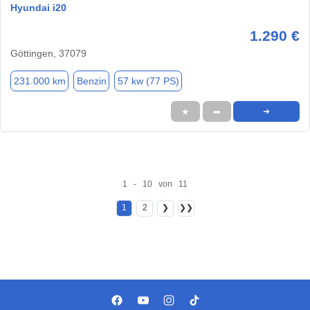
Hyundai i20
1.290 €
Göttingen, 37079
231.000 km
Benzin
57 kw (77 PS)
★
➦
➜
1 - 10 von 11
1
2
❯
❯❯