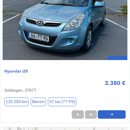
Hyundai i20
3.390 €
Göttingen, 37077
120.250 km
Benzin
57 kw (77 PS)
★
➦
➜