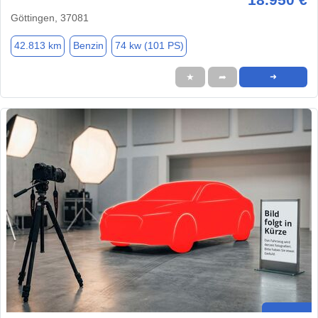
Göttingen, 37081
42.813 km
Benzin
74 kw (101 PS)
★
➦
➜