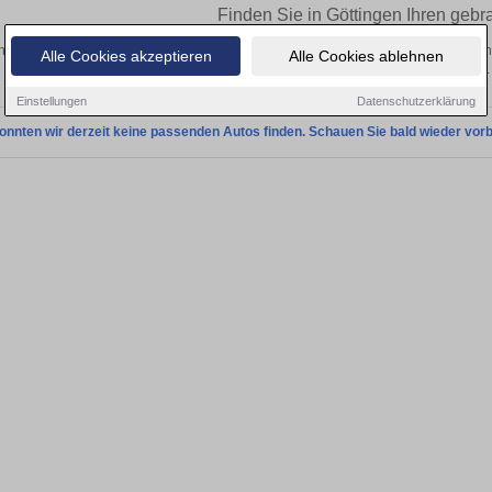
Finden Sie in Göttingen Ihren gebr
 Sie in Göttingen einen Fiat Uno Gebrauchtwagen? Entdecken Sie gebrauchte Un
Alle Cookies akzeptieren
Alle Cookies ablehnen
privat und vom Händler.
Einstellungen
Datenschutzerklärung
onnten wir derzeit keine passenden Autos finden. Schauen Sie bald wieder vorb