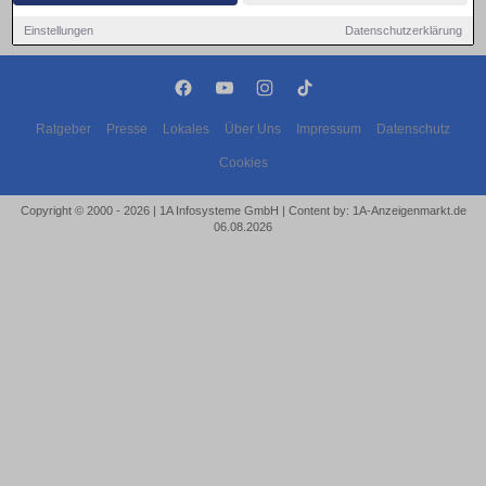
Einstellungen
Datenschutzerklärung
Ratgeber
Presse
Lokales
Über Uns
Impressum
Datenschutz
Cookies
Copyright © 2000 - 2026 | 1A Infosysteme GmbH | Content by: 1A-Anzeigenmarkt.de
06.08.2026