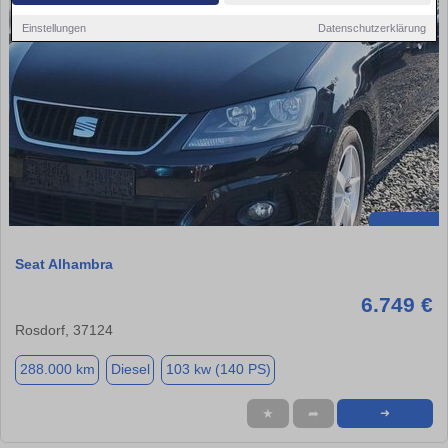
Einstellungen
Datenschutzerklärung
Seat Alhambra
6.749 €
Rosdorf, 37124
288.000 km
Diesel
103 kw (140 PS)
★
➦
➜