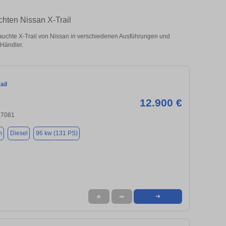
chten Nissan X-Trail
uchte X-Trail von Nissan in verschiedenen Ausführungen und
 Händler.
ail
12.900 €
37081
m
Diesel
96 kw (131 PS)
★
➦
➜