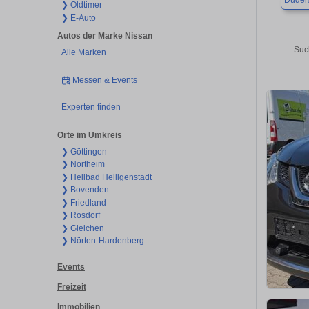
Duders
❯ Oldtimer
❯ E-Auto
Autos der Marke Nissan
Suc
Alle Marken
Messen & Events
Experten finden
Orte im Umkreis
❯ Göttingen
❯ Northeim
❯ Heilbad Heiligenstadt
❯ Bovenden
❯ Friedland
❯ Rosdorf
❯ Gleichen
❯ Nörten-Hardenberg
Events
Freizeit
Immobilien