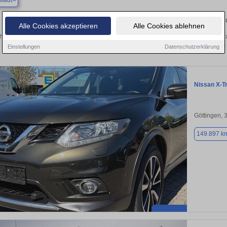
tadt
Finden Sie in Duderstadt Ihren gebrau
Alle Cookies akzeptieren
Alle Cookies ablehnen
hen Sie in Duderstadt einen Nissan X-Trail Gebrauchtwagen? Entdecken Sie gebra
Preisklassen von privat und vom
Einstellungen
Datenschutzerklärung
Nissan X-Tr
Göttingen, 
149.897 k