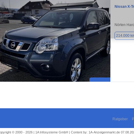
Nissan X-Tr
Nörten Har
214.000 k
Ratgeber
P
opyright © 2000 - 2026 | 1A Infosysteme GmbH | Content by: 1A-Anzeigenmarkt.de 07.08.20