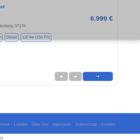
ail
6.999 €
denberg, 37176
m
Diesel
110 kw (150 PS)
★
➦
➜
resse
Lokales
Über Uns
Impressum
Datenschutz
Cookies
26