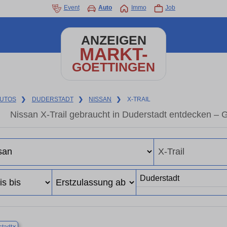
Event
Auto
Immo
Job
ANZEIGEN
MARKT-
GOETTINGEN
UTOS
❯
DUDERSTADT
❯
NISSAN
❯
X-TRAIL
Nissan X-Trail gebraucht in Duderstadt entdecken –
×