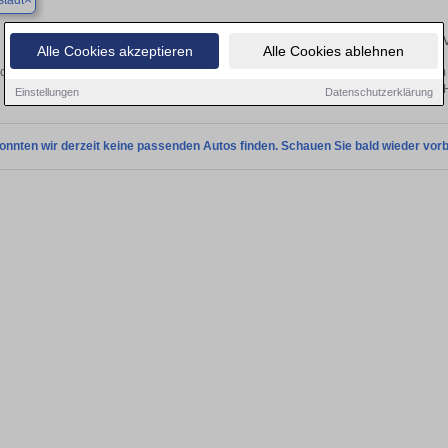
tadt
Finden Sie in Duderstadt Ihren gebrauchten Lexus –
Alle Cookies akzeptieren
Alle Cookies ablehnen
cken Sie in Duderstadt gebrauchte Lexus Fahrzeuge. Von Kleinwagen bis hin zum 
Duderstadt von privat und vom 
Einstellungen
Datenschutzerklärung
onnten wir derzeit keine passenden Autos finden. Schauen Sie bald wieder vorb