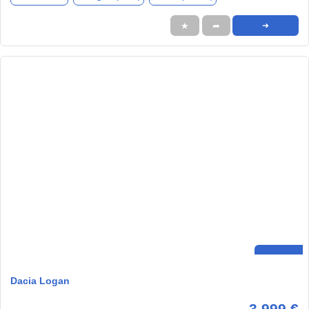
★
➦
➜
Dacia Logan
3.999 €