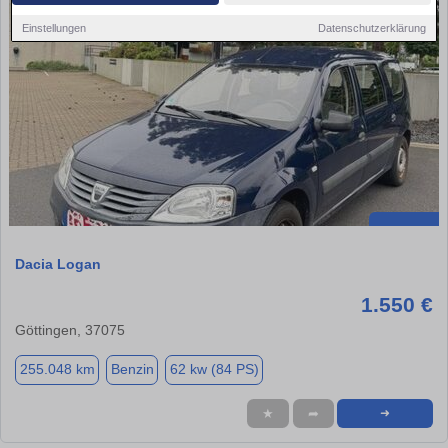
Einstellungen
Datenschutzerklärung
Dacia Logan
1.550 €
Göttingen, 37075
255.048 km
Benzin
62 kw (84 PS)
★
➦
➜