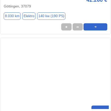
Göttingen, 37079
8.030 km
Elektro
140 kw (190 PS)
★
➦
➜