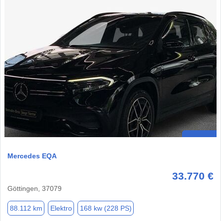
Mercedes EQA
33.770 €
Göttingen, 37079
88.112 km
Elektro
168 kw (228 PS)