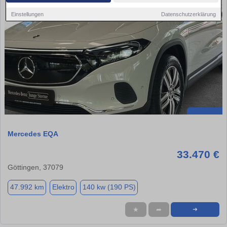
Einstellungen
Datenschutzerklärung
Mercedes EQA
33.470 €
Göttingen, 37079
47.992 km
Elektro
140 kw (190 PS)
★
➦
➜