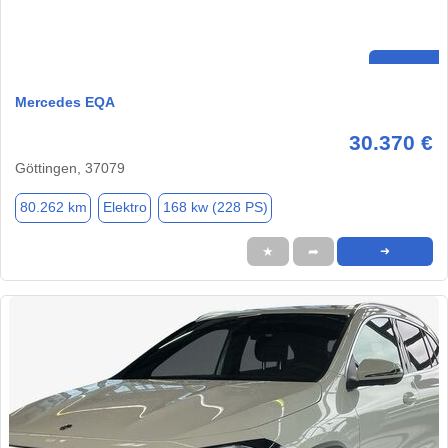
Mercedes EQA
30.370 €
Göttingen, 37079
80.262 km
Elektro
168 kw (228 PS)
★
➦
➜