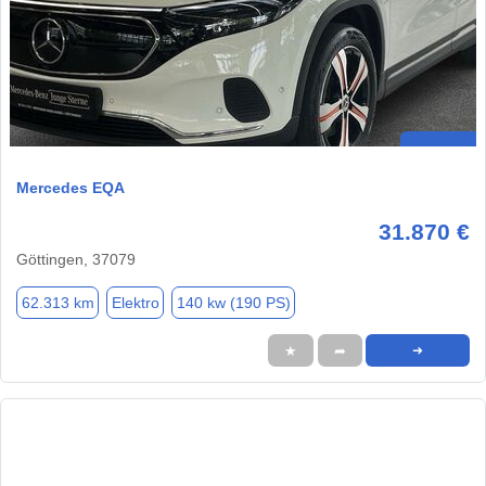
Mercedes EQA
31.870 €
Göttingen, 37079
62.313 km
Elektro
140 kw (190 PS)
★
➦
➜