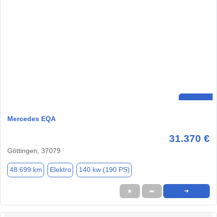
Mercedes EQA
31.370 €
Göttingen, 37079
48.699 km
Elektro
140 kw (190 PS)
★
➦
➜