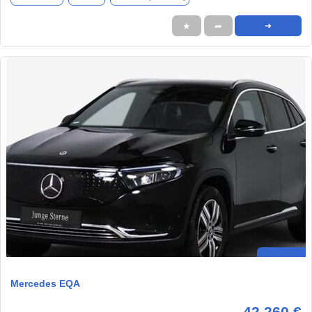
★
➦
➜
Mercedes EQA
42.260 €