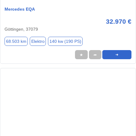
Mercedes EQA
32.970 €
Göttingen, 37079
68.503 km
Elektro
140 kw (190 PS)
★
➦
➜