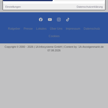
Einstellungen
Datenschutzerklärung
Ratgeber
Presse
Lokales
Über Uns
Impressum
Datenschutz
Cookies
Copyright © 2000 - 2026 | 1A Infosysteme GmbH | Content by: 1A-Anzeigenmarkt.de
07.08.2026