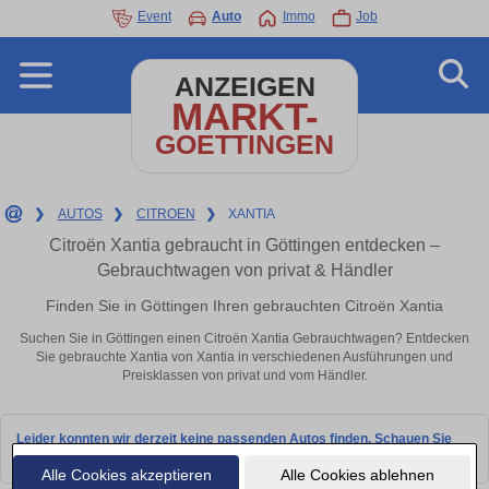
Event
Auto
Immo
Job
ANZEIGEN
MARKT-
GOETTINGEN
❯
AUTOS
❯
CITROEN
❯
XANTIA
Citroën Xantia gebraucht in Göttingen entdecken –
Gebrauchtwagen von privat & Händler
Finden Sie in Göttingen Ihren gebrauchten Citroën Xantia
Suchen Sie in Göttingen einen Citroën Xantia Gebrauchtwagen? Entdecken
Sie gebrauchte Xantia von Xantia in verschiedenen Ausführungen und
Preisklassen von privat und vom Händler.
Leider konnten wir derzeit keine passenden Autos finden. Schauen Sie
bald wieder vorbei!
Alle Cookies akzeptieren
Alle Cookies ablehnen