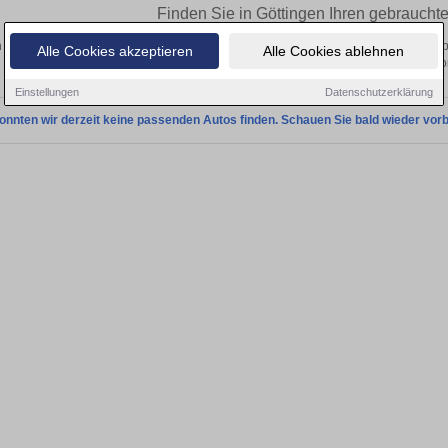
Finden Sie in Göttingen Ihren gebrauch
 Sie in Göttingen einen Chevrolet Suburban Gebrauchtwagen? Entdecken Sie ge
Alle Cookies akzeptieren
Alle Cookies ablehnen
und Preisklassen von privat und v
Einstellungen
Datenschutzerklärung
onnten wir derzeit keine passenden Autos finden. Schauen Sie bald wieder vorb