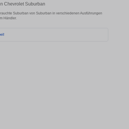
ten Chevrolet Suburban
brauchte Suburban von Suburban in verschiedenen Ausführungen
om Händler.
ei!