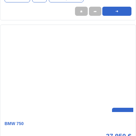
★
➦
➜
BMW 750
27.950 €