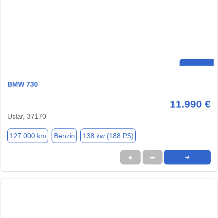
BMW 730
11.990 €
Uslar, 37170
127.000 km
Benzin
138 kw (188 PS)
★
➦
➜