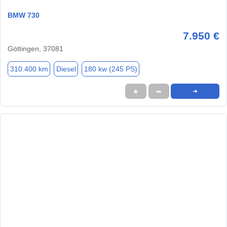
BMW 730
7.950 €
Göttingen, 37081
310.400 km
Diesel
180 kw (245 PS)
★
➦
➜