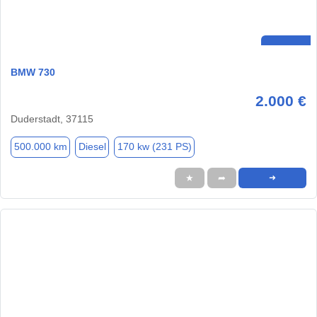
BMW 730
2.000 €
Duderstadt, 37115
500.000 km
Diesel
170 kw (231 PS)
★
➦
➜