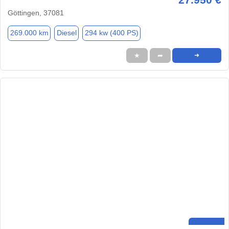
Göttingen, 37081
269.000 km
Diesel
294 kw (400 PS)
★
➦
➜