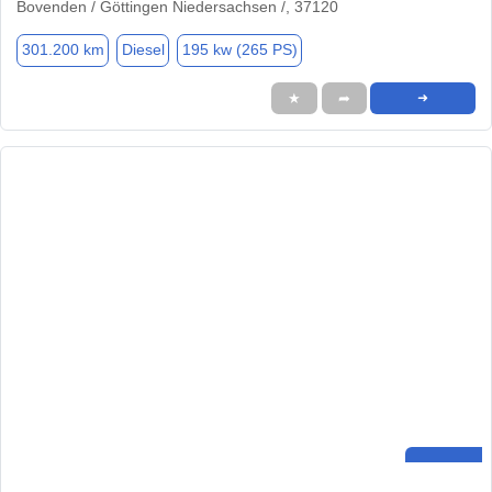
Bovenden / Göttingen Niedersachsen /, 37120
301.200 km
Diesel
195 kw (265 PS)
★
➦
➜