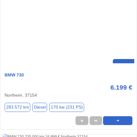
BMW 730
6.199 €
Northeim, 37154
283.572 km
Diesel
170 kw (231 PS)
★
➦
➜