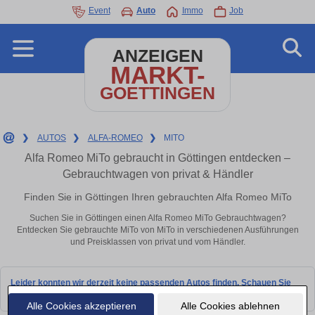
Event
Auto
Immo
Job
ANZEIGEN
MARKT-
GOETTINGEN
❯
AUTOS
❯
ALFA-ROMEO
❯
MITO
Alfa Romeo MiTo gebraucht in Göttingen entdecken –
Gebrauchtwagen von privat & Händler
Finden Sie in Göttingen Ihren gebrauchten Alfa Romeo MiTo
Suchen Sie in Göttingen einen Alfa Romeo MiTo Gebrauchtwagen?
Entdecken Sie gebrauchte MiTo von MiTo in verschiedenen Ausführungen
und Preisklassen von privat und vom Händler.
Leider konnten wir derzeit keine passenden Autos finden. Schauen Sie
bald wieder vorbei!
Alle Cookies akzeptieren
Alle Cookies ablehnen