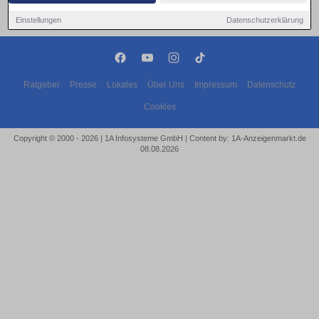
Einstellungen
Datenschutzerklärung
Ratgeber
Presse
Lokales
Über Uns
Impressum
Datenschutz
Cookies
Copyright © 2000 - 2026 | 1A Infosysteme GmbH | Content by: 1A-Anzeigenmarkt.de
08.08.2026