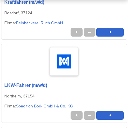
Kraftfahrer (m/w/d)
Rosdorf, 37124
Firma:
Feinbäckerei Ruch GmbH
★
➦
➜
LKW-Fahrer (m/w/d)
Northeim, 37154
Firma:
Spedition Bork GmbH & Co. KG
★
➦
➜