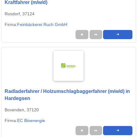
Kraftfahrer (m/w/d)
Rosdorf, 37124
Firma:
Feinbäckerei Ruch GmbH
★
➦
➜
Radladerfahrer / Holzumschlagbaggerfahrer (m/w/d) in
Hardegsen
Bovenden, 37120
Firma:
EC Bioenergie
★
➦
➜