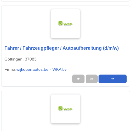
Fahrer / Fahrzeugpfleger / Autoaufbereitung (d/m/w)
Göttingen, 37083
Firma:
wijkopenautos.be - WKA bv
★
➦
➜