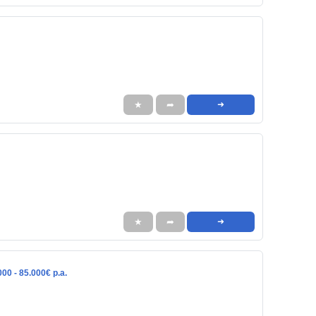
★
➦
➜
★
➦
➜
00 - 85.000€ p.a.