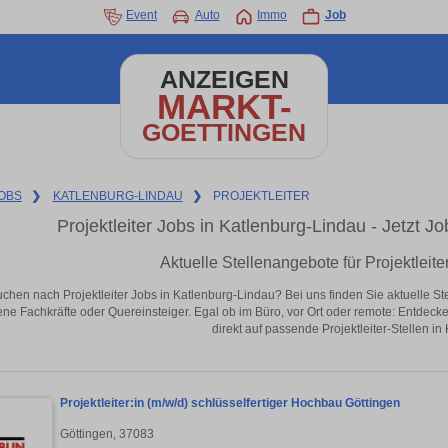
Event
Auto
Immo
Job
ANZEIGEN
MARKT-
GOETTINGEN
OBS
❯
KATLENBURG-LINDAU
❯
PROJEKTLEITER
Projektleiter Jobs in Katlenburg-Lindau - Jetzt Jo
Aktuelle Stellenangebote für Projektleite
uchen nach Projektleiter Jobs in Katlenburg-Lindau? Bei uns finden Sie aktuelle Stell
ene Fachkräfte oder Quereinsteiger. Egal ob im Büro, vor Ort oder remote: Entdeck
direkt auf passende Projektleiter-Stellen i
Projektleiter:in (m/w/d) schlüsselfertiger Hochbau Göttingen
Göttingen, 37083