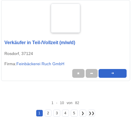
Verkäufer in Teil-/Vollzeit (m/w/d)
Rosdorf, 37124
Firma:
Feinbäckerei Ruch GmbH
★
➦
➜
1 - 10 von 82
1
2
3
4
5
❯
❯❯