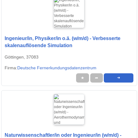
Ingenieur/in, Physiker/in o.ä. (w/m/d) - Verbesserte
skalenauflösende Simulation
Göttingen, 37083
Firma:
Deutsche Fernerkundungsdatenzentrum
★
➦
➜
Naturwissenschaftler/in oder Ingenieur/in (w/m/d) -