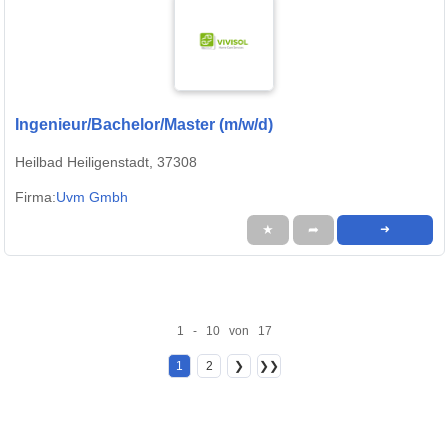
Ingenieur/Bachelor/Master (m/w/d)
Heilbad Heiligenstadt, 37308
Firma:
Uvm Gmbh
★
➦
➜
1 - 10 von 17
1
2
❯
❯❯