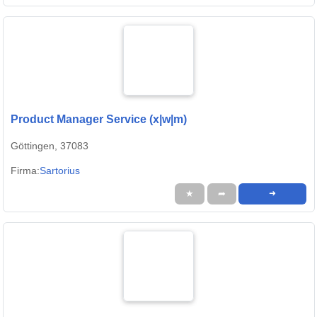
Product Manager Service (x|w|m)
Göttingen, 37083
Firma:
Sartorius
★
➦
➜