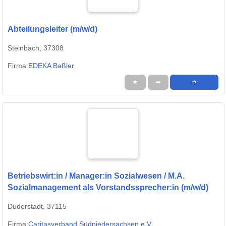
Abteilungsleiter (m/w/d)
Steinbach, 37308
Firma:
EDEKA Baßler
★
➦
➜
Betriebswirt:in / Manager:in Sozialwesen / M.A.
Sozialmanagement als Vorstandssprecher:in (m/w/d)
Duderstadt, 37115
Firma:
Caritasverband Südniedersachsen e.V.