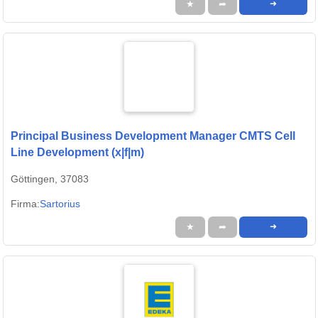
★
➦
➜
Principal Business Development Manager CMTS Cell
Line Development (x|f|m)
Göttingen, 37083
Firma:
Sartorius
★
➦
➜