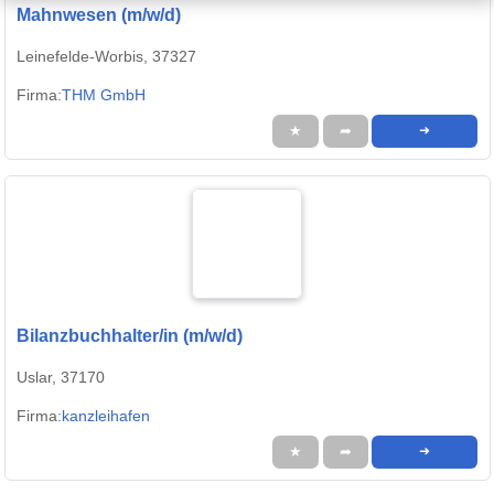
Mahnwesen (m/w/d)
Leinefelde-Worbis, 37327
Firma:
THM GmbH
★
➦
➜
Bilanzbuchhalter/in (m/w/d)
Uslar, 37170
Firma:
kanzleihafen
★
➦
➜