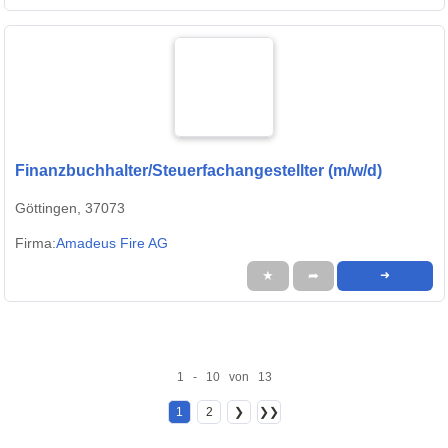
Finanzbuchhalter/Steuerfachangestellter (m/w/d)
Göttingen, 37073
Firma:
Amadeus Fire AG
★
➦
➜
1 - 10 von 13
1
2
❯
❯❯