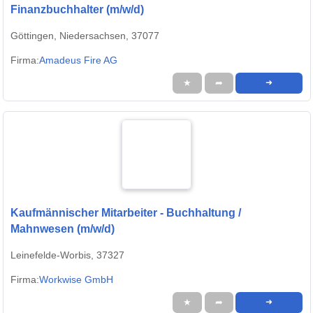
Finanzbuchhalter (m/w/d)
Göttingen, Niedersachsen, 37077
Firma:
Amadeus Fire AG
★
➦
➜
Kaufmännischer Mitarbeiter - Buchhaltung /
Mahnwesen (m/w/d)
Leinefelde-Worbis, 37327
Firma:
Workwise GmbH
★
➦
➜